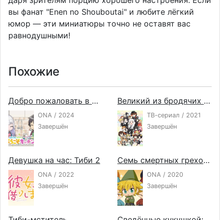
даря зрителям порцию хорошего настроения. Если
вы фанат "Enen no Shouboutai" и любите лёгкий
юмор — эти миниатюры точно не оставят вас
равнодушными!
Похожие
Добро пожаловать в Японию, госпожа эльф! Мини-аниме
Великий из бродячих псов: Шуточные истории
ONA / 2024
ТВ-сериал / 2021
Завершён
Завершён
Девушка на час: Тиби 2
Семь смертных грехов: Мини-аниме
ONA / 2022
ONA / 2020
Завершён
Завершён
Тиби-мститель
Сведённые кукушкой: Мини-аниме