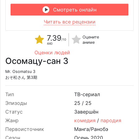
Смотреть онлайн
Читать все рецензии
7.39
Оцените
/10
аниме
440
Оценки людей
Осомацу-сан 3
Mr. Osomatsu 3
おそ松さん 第3期
Тип
ТВ-сериал
Эпизоды
25 /
25
Статус
Завершён
Жанр
комедия
/
пародия
Первоисточник
Манга/Ранобэ
Сезон
Осень 2020