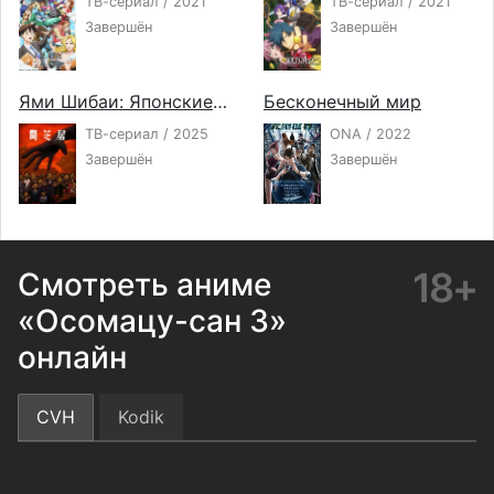
ТВ-сериал / 2021
ТВ-сериал / 2021
Завершён
Завершён
Ями Шибаи: Японские рассказы о привидениях 14
Бесконечный мир
ТВ-сериал / 2025
ONA / 2022
Завершён
Завершён
18+
Смотреть аниме
«Осомацу-сан 3»
онлайн
CVH
Kodik