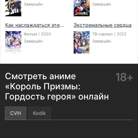
Завершён
Завершён
Как наслаждаться этим миром: Секретная история. Фильм
Экстремальные сердца
Фильм / 2020
ТВ-сериал / 2022
Завершён
Завершён
18+
Смотреть аниме
«Король Призмы:
Гордость героя» онлайн
CVH
Kodik