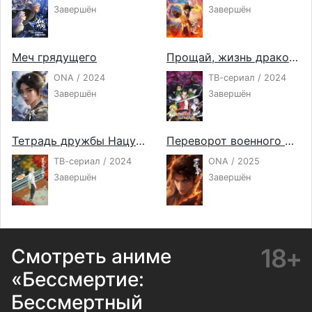
Завершён
Завершён
Меч грядущего
Прощай, жизнь дракона. Здравствуй, жизнь человека
ONA / 2024
ТВ-сериал / 2024
Завершён
Завершён
Тетрадь дружбы Нацумэ 7
Переворот военного движения 5
ТВ-сериал / 2024
ONA / 2025
Завершён
Завершён
18+
Смотреть аниме
«Бессмертие:
Бессмертный