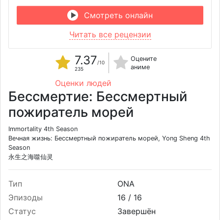
Смотреть онлайн
Читать все рецензии
7.37
Оцените
/10
аниме
235
Оценки людей
Бессмертие: Бессмертный
пожиратель морей
Immortality 4th Season
Вечная жизнь: Бессмертный пожиратель морей, Yong Sheng 4th
Season
永生之海噬仙灵
Тип
ONA
Эпизоды
16 /
16
Статус
Завершён