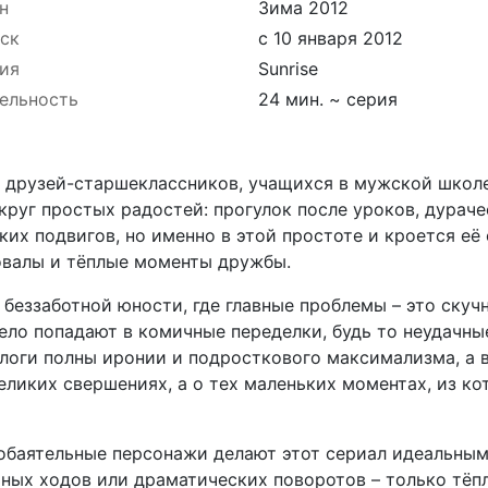
н
Зима 2012
ск
с 10 января 2012
ия
Sunrise
ельность
24 мин. ~ серия
х друзей-старшеклассников, учащихся в мужской школе.
круг простых радостей: прогулок после уроков, дурач
ких подвигов, но именно в этой простоте и кроется её
овалы и тёплые моменты дружбы.
беззаботной юности, где главные проблемы – это ску
дело попадают в комичные переделки, будь то неудачн
алоги полны иронии и подросткового максимализма, а 
великих свершениях, а о тех маленьких моментах, из 
обаятельные персонажи делают этот сериал идеальным 
ных ходов или драматических поворотов – только тёп