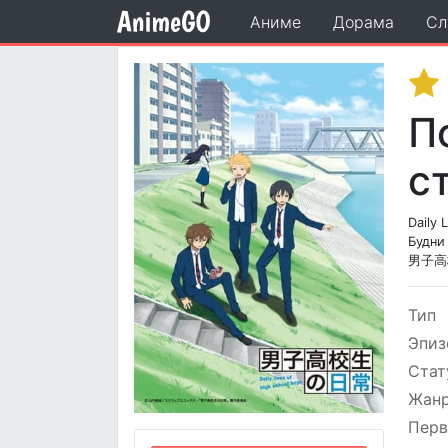
Аниме
Дорама
Сл
П
с
Daily 
Будни
男子高
Тип
Эпиз
Стат
Жан
Перв