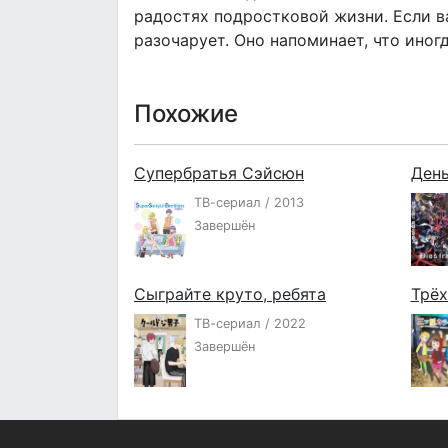
радостях подростковой жизни. Если в
разочарует. Оно напоминает, что иног
Похожие
Супербратья Сэйсюн
День
ТВ-сериал / 2013
Завершён
Сыграйте круто, ребята
Трёх
ТВ-сериал / 2022
Завершён