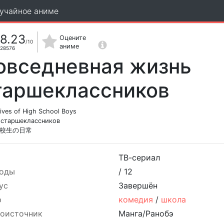
учайное аниме
8.23
Оцените
/10
аниме
28576
овседневная жизнь
таршеклассников
Lives of High School Boys
 старшеклассников
校生の日常
ТВ-сериал
оды
/
12
ус
Завершён
р
комедия
/
школа
оисточник
Манга/Ранобэ