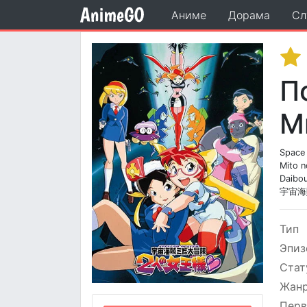
Аниме
Дорама
Сл
П
М
Space 
Mito n
Daibou
宇宙海
Тип
Эпиз
Стат
Жан
Перв