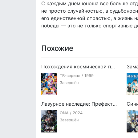
С каждым днем юноша все больше отда
не просто случайностью, а судьбонос
его единственной страстью, а жизнь 
победы — это не только спортивные д
Похожие
Похождения космической пиратки Мито
Зама
ТВ-сериал / 1999
Завершён
Лазурное наследие: Префектура Дуннин
Син
ONA / 2024
Завершён