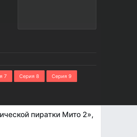
я 7
Серия 8
Серия 9
ической пиратки Мито 2»,