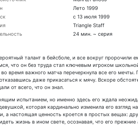
н
Лето 1999
ск
с 13 июля 1999
ия
Triangle Staff
ельность
24 мин. ~ серия
роятный талант в бейсболе, и все вокруг пророчили е
я, что он без труда стал ключевым игроком школьно
во время важного матча перечеркнула все его мечты. 
 отказавшись даже прикасаться к мячу. Вскоре обстоят
ли от всего, что он знал.
тоящим испытанием, но именно здесь его ждала неожид
вушкой, которая кардинально изменила его взгляд на 
, а настоящая ценность кроется в простых вещах: др
видеть жизнь в ином свете, осознавая, что его прежни