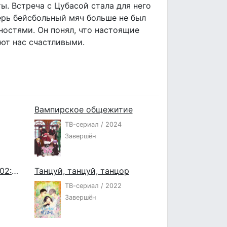
ы. Встреча с Цубасой стала для него
ерь бейсбольный мяч больше не был
остями. Он понял, что настоящие
ют нас счастливыми.
Вампирское общежитие
ТВ-сериал / 2024
Завершён
Приключения Дигимонов 02: Начало
Танцуй, танцуй, танцор
ТВ-сериал / 2022
Завершён