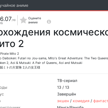
учайное аниме
6.07
Оцените
/10
аниме
15
охождения космическо
ито 2
Pirate Mito 2
o Daiboken: Futari no Jou-sama, Mito's Great Adventure: The Two Queens,
ken 2, Aoi & Mutsuki: A Pair of Queens, Aoi and Mutsuki
賊ミトの大冒険 2人の女王様
ТВ-сериал
оды
13 /
13
ус
Завершён
р
экшен
/
комедия
/
фантас
оисточник
Манга/Ранобэ