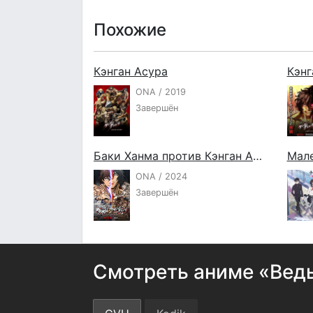
Похожие
Кэнган Асура
Кэнг
ONA / 2019
Завершён
Баки Ханма против Кэнган Асуры
Мал
ONA / 2024
Завершён
Смотреть аниме «Вед