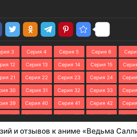
рия 3
Серия 4
Серия 5
Серия 6
Сери
рия 12
Серия 13
Серия 14
Серия 15
Серия
рия 21
Серия 22
Серия 23
Серия 24
Серия
рия 30
Серия 31
Серия 32
Серия 33
Серия
рия 39
Серия 40
Серия 41
Серия 42
Серия
рия 48
Серия 49
Серия 50
Серия 51
Серия
рия 57
Серия 58
Серия 59
Серия 60
Серия
зий и отзывов к аниме «Ведьма Салли