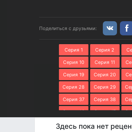
Поделиться с друзьями:
Серия 1
Серия 2
Се
Серия 10
Серия 11
Се
Серия 19
Серия 20
Се
Серия 28
Серия 29
Се
Серия 37
Серия 38
Се
Серия 46
Серия 47
Се
Серия 55
Серия 56
Се
Здесь пока нет рецен