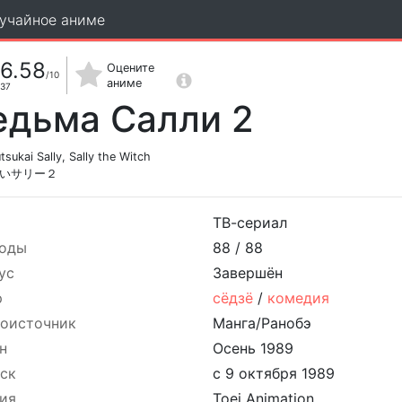
учайное аниме
6.58
Оцените
/10
аниме
37
едьма Салли 2
sukai Sally, Sally the Witch
いサリー２
ТВ-сериал
оды
88 /
88
ус
Завершён
р
сёдзё
/
комедия
оисточник
Манга/Ранобэ
н
Осень 1989
ск
с 9 октября 1989
ия
Toei Animation