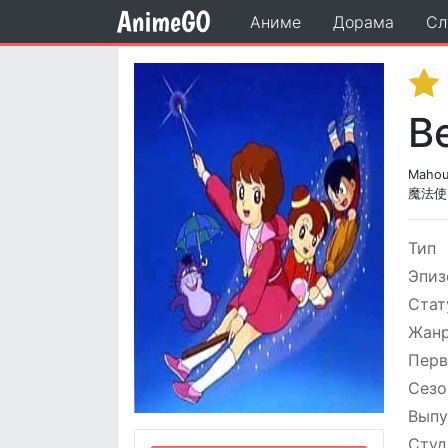
Аниме
Дорама
Сл
В
Mahout
魔法使
Тип
Эпиз
Стат
Жан
Перв
Сезо
Выпу
Студ