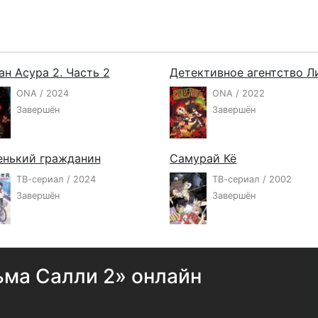
ан Асура 2. Часть 2
Детективное агентство Л
ONA / 2024
ONA / 2022
Завершён
Завершён
енький гражданин
Самурай Кё
ТВ-сериал / 2024
ТВ-сериал / 2002
Завершён
Завершён
ьма Салли 2» онлайн