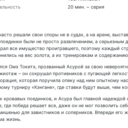
ельность
20 мин. ~ серия
асто решали свои споры не в судах, а на арене, выста
поединки были не просто развлечением, а серьезным д
рал все имущество проигравшего, поэтому каждый стр
нились на вес золота, а их тренировкам и содержанию
лся Омэ Токитэ, прозванный Асурой за свою невероятн
жиотаж – он сокрушал противников с пугающей легкост
порация, которая поручила опеку над ним опытному на
ому турниру «Кэнгане», где ставки будут выше, чем ко
х кровавых поединков, и Асура был главной надеждой 
е, где победа решает все, даже он не мог позволить с
 мишенью для завистников и соперников. Впереди его ж
ма жизнь.