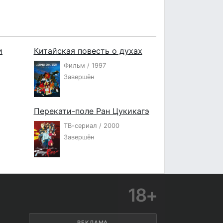
и
Китайская повесть о духах
Фильм / 1997
Завершён
Перекати-поле Ран Цукикагэ
ТВ-сериал / 2000
Завершён
18+
РЕКЛАМА