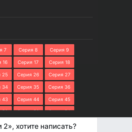
я 7
Серия 8
Серия 9
 16
Серия 17
Серия 18
 25
Серия 26
Серия 27
 34
Серия 35
Серия 36
 43
Серия 44
Серия 45
 52
Серия 53
Серия 54
 61
Серия 62
Серия 63
 2», хотите написать?