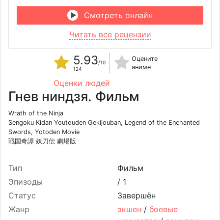
Смотреть онлайн
Читать все рецензии
5.93
Оцените
/10
аниме
124
Оценки людей
Гнев ниндзя. Фильм
Wrath of the Ninja
Sengoku Kidan Youtouden Gekijouban, Legend of the Enchanted
Swords, Yotoden Movie
戦国奇譚 妖刀伝 劇場版
Тип
Фильм
Эпизоды
/
1
Статус
Завершён
Жанр
экшен
/
боевые