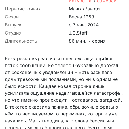
искусства
/
самураи
Первоисточник
Манга/Ранобэ
Сезон
Весна 1989
Выпуск
Студия
J.C.Staff
Длительность
86 мин. ~ серия
Реку резко вырвал из сна непрекращающийся
поток сообщений. Её телефон буквально дрожал
от бесконечных уведомлений – мать засыпала
дочь тревожными посланиями, но ни в одном не
было ясности. Каждая новая строчка лишь
усиливала ощущение надвигающейся катастрофы,
но что именно происходит – оставалось загадкой.
В текстах сквозила паника, обрывочные фразы о
чём-то неописуемом, о переменах, которые уже
начались. Мать твердила, что слова бессильны
передать масштаб происходящего, будто сама