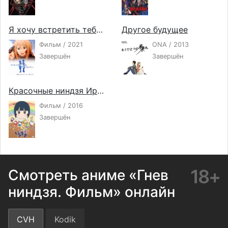
Я хочу встретить тебя перед тем, как мир разрушится
Другое будущее
Фильм / 2021
ONA / 2013
Завершён
Завершён
Красочные ниндзя Иромаки
Фильм / 2016
Завершён
18+
Смотреть аниме «Гнев
ниндзя. Фильм» онлайн
CVH
Kodik