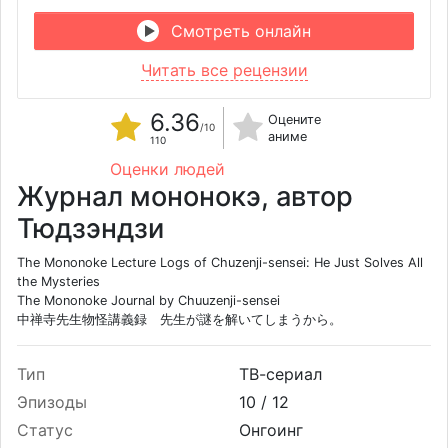
Смотреть онлайн
Читать все рецензии
6.36
Оцените
/10
аниме
110
Оценки людей
Журнал мононокэ, автор
Тюдзэндзи
The Mononoke Lecture Logs of Chuzenji-sensei: He Just Solves All
the Mysteries
The Mononoke Journal by Chuuzenji-sensei
中禅寺先生物怪講義録 先生が謎を解いてしまうから。
Тип
ТВ-сериал
Эпизоды
10 /
12
Статус
Онгоинг