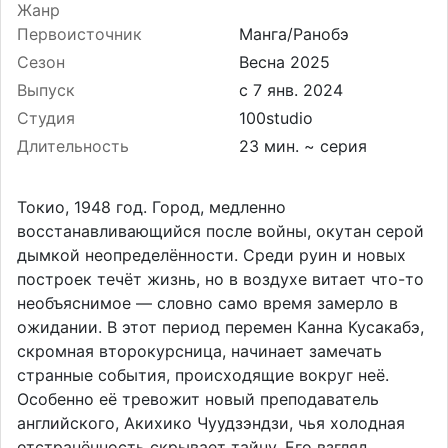
Жанр
Первоисточник
Манга/Ранобэ
Сезон
Весна 2025
Выпуск
Студия
100studio
Длительность
23 мин. ~ серия
Токио, 1948 год. Город, медленно
восстанавливающийся после войны, окутан серой
дымкой неопределённости. Среди руин и новых
построек течёт жизнь, но в воздухе витает что-то
необъяснимое — словно само время замерло в
ожидании. В этот период перемен Канна Кусакабэ,
скромная второкурсница, начинает замечать
странные события, происходящие вокруг неё.
Особенно её тревожит новый преподаватель
английского, Акихико Чуудзэндзи, чья холодная
отстранённость скрывает тайну. Его взгляд,