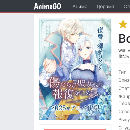
Аниме
Дорама
Сл
В
With V
傷だら
Тип
Эпиз
Стат
Жан
Перв
Сезо
Выпу
Студ