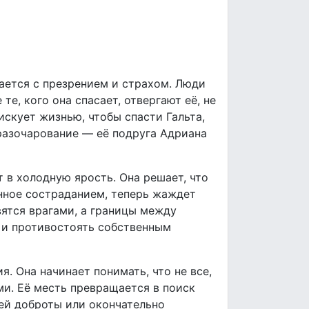
ается с презрением и страхом. Люди
е, кого она спасает, отвергают её, не
искует жизнью, чтобы спасти Гальта,
разочарование — её подруга Адриана
 в холодную ярость. Она решает, что
енное состраданием, теперь жаждет
вятся врагами, а границы между
 и противостоять собственным
. Она начинает понимать, что не все,
ми. Её месть превращается в поиск
ей доброты или окончательно