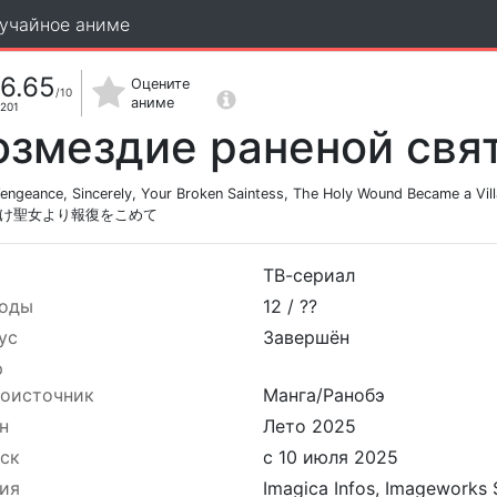
учайное аниме
6.65
Оцените
/10
аниме
201
озмездие раненой свя
engeance, Sincerely, Your Broken Saintess, The Holy Wound Became a Vill
け聖女より報復をこめて
ТВ-сериал
оды
12 /
??
ус
Завершён
р
оисточник
Манга/Ранобэ
н
Лето 2025
ск
с 10 июля 2025
ия
Imagica Infos, Imageworks 