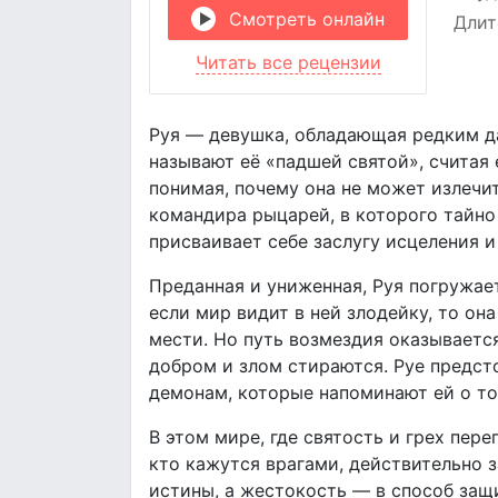
Смотреть онлайн
Длит
Читать все рецензии
Руя — девушка, обладающая редким да
называют её «падшей святой», считая е
понимая, почему она не может излечит
командира рыцарей, в которого тайно
присваивает себе заслугу исцеления и 
Преданная и униженная, Руя погружает
если мир видит в ней злодейку, то он
мести. Но путь возмездия оказывается
добром и злом стираются. Руе предст
демонам, которые напоминают ей о то
В этом мире, где святость и грех пер
кто кажутся врагами, действительно з
истины, а жестокость — в способ защ