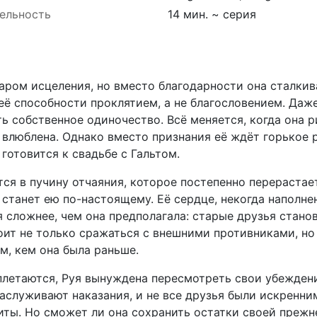
ельность
14 мин. ~ серия
ром исцеления, но вместо благодарности она сталкив
ё способности проклятием, а не благословением. Даже т
ь собственное одиночество. Всё меняется, когда она р
 влюблена. Однако вместо признания её ждёт горькое 
готовится к свадьбе с Гальтом.
ся в пучину отчаяния, которое постепенно перерастает
а станет ею по-настоящему. Её сердце, некогда наполн
 сложнее, чем она предполагала: старые друзья стано
оит не только сражаться с внешними противниками, но
м, кем она была раньше.
еплетаются, Руя вынуждена пересмотреть свои убеждения
аслуживают наказания, и не все друзья были искренни
иты. Но сможет ли она сохранить остатки своей прежн