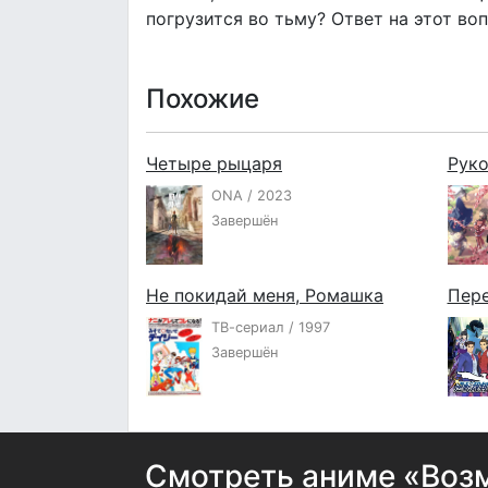
погрузится во тьму? Ответ на этот воп
Похожие
Четыре рыцаря
Руко
ONA / 2023
Завершён
Не покидай меня, Ромашка
Пере
ТВ-сериал / 1997
Завершён
Смотреть аниме «Возм