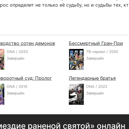
рос определит не только её судьбу, но и судьбы тех, кт
водство сотен демонов
Бессмертный Гран-При
ONA / 2020
ТВ-сериал / 2005
Завершён
Завершён
воротный суд: Пролог
Легендарные братья
ONA / 2016
ONA / 2022
Завершён
Завершён
ездие раненой святой» онлайн