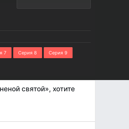
я 7
Серия 8
Серия 9
неной святой», хотите