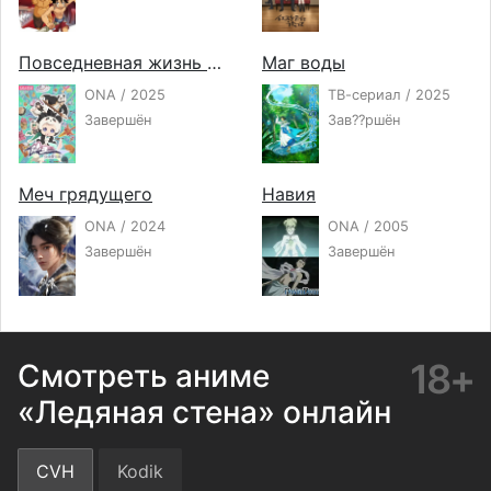
Повседневная жизнь бессмертного короля 5
Маг воды
ONA / 2025
ТВ-сериал / 2025
Завершён
Зав??ршён
Меч грядущего
Навия
ONA / 2024
ONA / 2005
Завершён
Завершён
18+
Смотреть аниме
«Ледяная стена» онлайн
CVH
Kodik