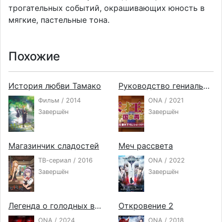
трогательных событий, окрашивающих юность в
мягкие, пастельные тона.
Похожие
История любви Тамако
Руководство гениального принца по вызволению страны из долгов ONA
Фильм / 2014
ONA / 2021
Завершён
Завершён
Магазинчик сладостей
Меч рассвета
ТВ-сериал / 2016
ONA / 2022
Завершён
Завершён
Легенда о голодных волках: Путь одинокого волка
Откровение 2
ONA / 2024
ONA / 2018