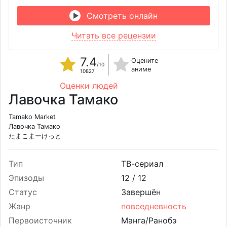
Смотреть онлайн
Читать все рецензии
7.4
Оцените
/10
аниме
10827
Оценки людей
Лавочка Тамако
Tamako Market
Лавочка Тамако
たまこまーけっと
Тип
ТВ-сериал
Эпизоды
12 /
12
Статус
Завершён
Жанр
повседневность
Первоисточник
Манга/Ранобэ