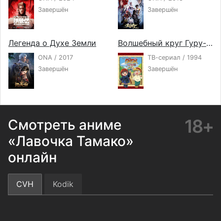
Завершён
Завершён
Легенда о Духе Земли
Волшебный круг Гуру-Гуру
ONA / 2017
ТВ-сериал / 1994
Завершён
Завершён
18+
Смотреть аниме
«Лавочка Тамако»
онлайн
CVH
Kodik