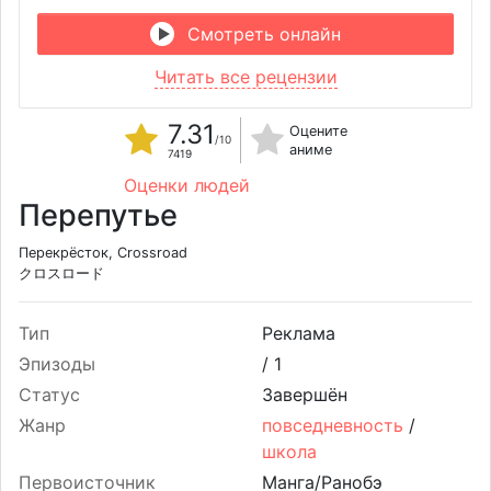
Смотреть онлайн
Читать все рецензии
7.31
Оцените
/10
аниме
7419
Оценки людей
Перепутье
Перекрёсток, Crossroad
クロスロード
Тип
Реклама
Эпизоды
/
1
Статус
Завершён
Жанр
повседневность
/
школа
Первоисточник
Манга/Ранобэ