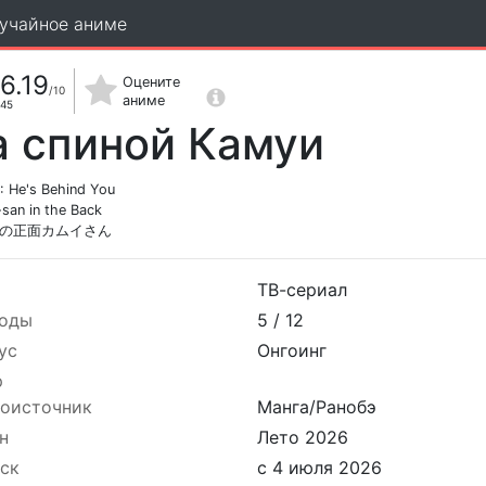
учайное аниме
6.19
Оцените
/10
аниме
45
а спиной Камуи
 He's Behind You
san in the Back
の正面カムイさん
ТВ-сериал
оды
5 /
12
ус
Онгоинг
р
оисточник
Манга/Ранобэ
н
Лето 2026
ск
с 4 июля 2026