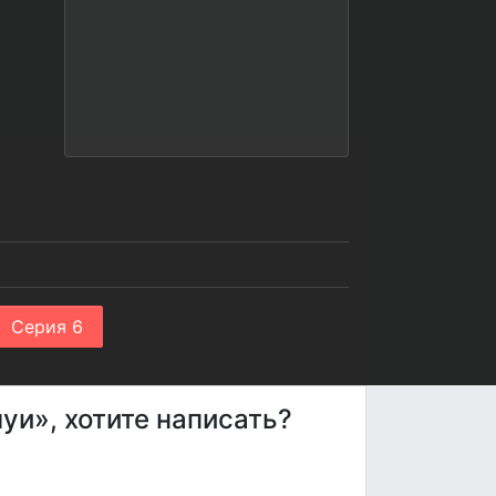
Серия 6
уи», хотите написать?