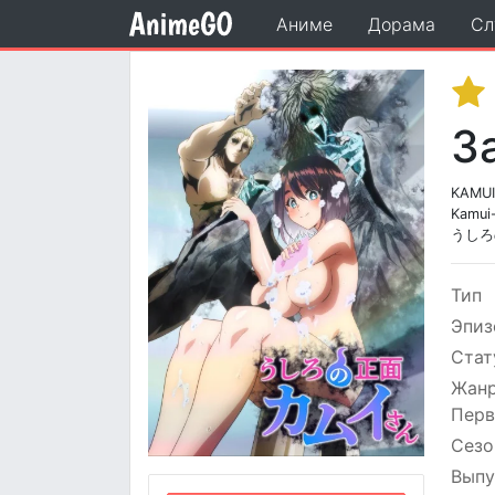
Аниме
Дорама
Сл
З
KAMUI:
Kamui-
うしろ
Тип
Эпиз
Стат
Жан
Перв
Сезо
Выпу