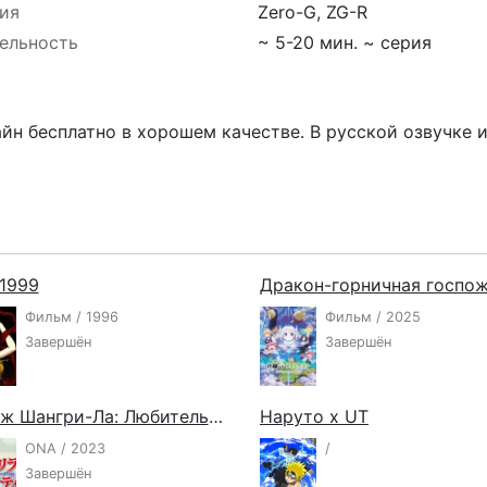
ия
Zero-G, ZG-R
ельность
~ 5-20 мин. ~ серия
йн бесплатно в хорошем качестве. В русской озвучке 
1999
Фильм / 1996
Фильм / 2025
Завершён
Завершён
Рубеж Шангри-Ла: Любитель игрошлака бросает вызов топ-игре — Мини-аниме
Наруто х UT
ONA / 2023
/
Завершён