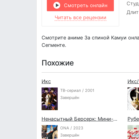
Студ
Смотреть онлайн
Длит
Читать все рецензии
Смотрите аниме За спиной Камуи онла
Сегменте.
Похожие
Икс
Икс/
ТВ-сериал / 2001
Завершён
Ненасытный Берсерк: Мини-аниме
ONA / 2023
Завершён