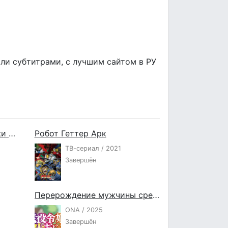
или субтитрами, с лучшим сайтом в РУ
Дракон-горничная госпожи Кобаяси: Одинокий дракон
Робот Геттер Арк
ТВ-сериал / 2021
Завершён
Перерождение мужчины средних лет в дочь дворянина: Мини
ONA / 2025
Завершён