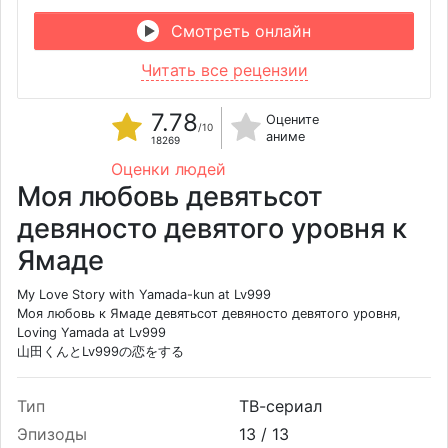
Смотреть онлайн
Читать все рецензии
7.78
Оцените
/10
аниме
18269
Оценки людей
Моя любовь девятьсот
девяносто девятого уровня к
Ямаде
My Love Story with Yamada-kun at Lv999
Моя любовь к Ямаде девятьсот девяносто девятого уровня,
Loving Yamada at Lv999
山田くんとLv999の恋をする
Тип
ТВ-сериал
Эпизоды
13 /
13