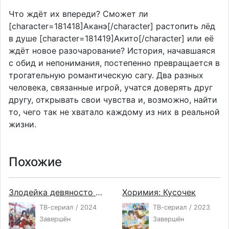
Что ждёт их впереди? Сможет ли
[character=181418]Аканэ[/character] растопить лёд
в душе [character=181419]Акито[/character] или её
ждёт новое разочарование? История, начавшаяся
с обид и непонимания, постепенно превращается в
трогательную романтическую сагу. Два разных
человека, связанные игрой, учатся доверять друг
другу, открывать свои чувства и, возможно, найти
то, чего так не хватало каждому из них в реальной
жизни.
Похожие
Злодейка девяносто девятого уровня: «Я босс, но не король демонов»
Хоримия: Кусочек
ТВ-сериал / 2024
ТВ-сериал / 2023
Завершён
Завершён