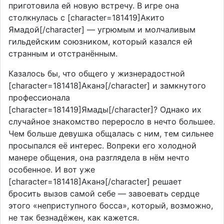
приготовила ей новую встречу. В игре она
столкнулась с [character=181419]Акито
Ямадой[/character] — угрюмым и молчаливым
гильдейским союзником, который казался ей
странным и отстранённым.
Казалось бы, что общего у жизнерадостной
[character=181418]Аканэ[/character] и замкнутого
профессионала
[character=181419]Ямады[/character]? Однако их
случайное знакомство переросло в нечто большее.
Чем больше девушка общалась с ним, тем сильнее
просыпался её интерес. Вопреки его холодной
манере общения, она разглядела в нём нечто
особенное. И вот уже
[character=181418]Аканэ[/character] решает
бросить вызов самой себе — завоевать сердце
этого «неприступного босса», который, возможно,
не так безнадёжен, как кажется.