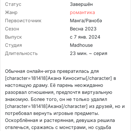
Статус
Завершён
Жанр
романтика
Первоисточник
Манга/Ранобэ
Сезон
Весна 2023
Выпуск
Студия
Madhouse
Длительность
23 мин. ~ серия
Обычная онлайн-игра превратилась для
[character=181418]Аканэ Киноситы[/character] в
настоящую драму. Её парень неожиданно
разорвал отношения, предпочтя виртуальную
знакомую. Более того, он не только удалил
[character=181418]Аканэ[/character] из друзей, но и
потребовал вернуть игровые предметы.
Оскорблённая и растерянная, девушка решила
отвлечься, сражаясь с монстрами, но судьба