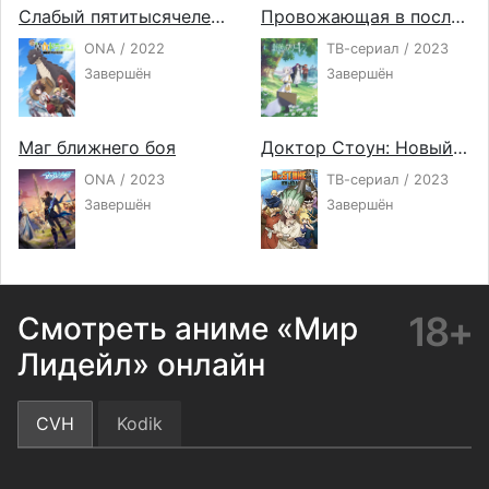
Слабый пятитысячелетний дракон-вегетарианец
Провожающая в последний путь Фрирен
ONA / 2022
ТВ-сериал / 2023
Завершён
Завершён
Маг ближнего боя
Доктор Стоун: Новый мир
ONA / 2023
ТВ-сериал / 2023
Завершён
Завершён
18+
Смотреть аниме «Мир
Лидейл» онлайн
CVH
Kodik