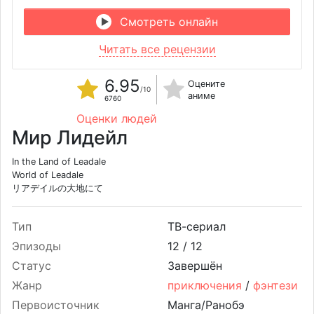
Смотреть онлайн
Читать все рецензии
6.95
Оцените
/10
аниме
6760
Оценки людей
Мир Лидейл
In the Land of Leadale
World of Leadale
リアデイルの大地にて
Тип
ТВ-сериал
Эпизоды
12 /
12
Статус
Завершён
Жанр
приключения
/
фэнтези
Первоисточник
Манга/Ранобэ