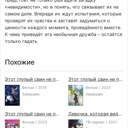
предстоит не только разгадать загадку
«невидимости», но и понять, что связывает их на
самом деле. Впереди их ждут испытания, которые
проверят их чувства и заставят задуматься о
ценности каждого момента, проведённого вместе.
К чему приведёт эта необычная дружба – остаётся
только гадать.
Похожие
Этот глупый свин не понимает мечту девочки-мечтательницы
Этот глупый свин не понимает мечту сестры на прогулке
Фильм / 2019
Фильм / 2023
Завершён
Завершён
Этот глупый свин не понимает мечту девушки с рюкзаком
Девочка, которая видит это
Фильм / 2023
ТВ-сериал / 2021