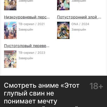
Завершён
Завершён
Низкоуровневый персонаж Томодзаки
Потусторонний злой монарх
ТВ-сериал / 2021
ONA / 2024
Завершён
Завершён
Пустоголовый переведённый ученик
ТВ-сериал / 2023
Завершён
18+
Смотреть аниме «Этот
глупый свин не
понимает мечту