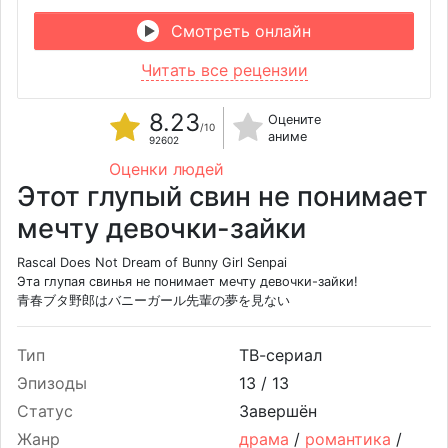
Смотреть онлайн
Читать все рецензии
8.23
Оцените
/10
аниме
92602
Оценки людей
Этот глупый свин не понимает
мечту девочки-зайки
Rascal Does Not Dream of Bunny Girl Senpai
Эта глупая свинья не понимает мечту девочки-зайки!
青春ブタ野郎はバニーガール先輩の夢を見ない
Тип
ТВ-сериал
Эпизоды
13 /
13
Статус
Завершён
Жанр
драма
/
романтика
/