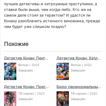
лучшие детективы и хитроумные преступники, а
ставки были выше, чем когда-либо. Кто же на
самом деле стоял за терактом? И удастся ли
Конану разоблачить истинного виновника, прежде
чем будет уже слишком поздно?
Похожие
Детектив Конан: Пентаграмма на миллион долларов
Детектив Конан: Хэллоуинская невеста
Фильм / 2024
Фильм / 2022
Завершён
Завершён
Детектив Конан: Преступник Ханзава
Бюро паранормальных расследований Мухё и Родзи 2
ТВ-сериал / 2022
ТВ-сериал / 2020
Завершён
Завершён