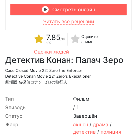
Смотреть онлайн
Читать все рецензии
7.85
Оцените
/10
аниме
192
Оценки людей
Детектив Конан: Палач Зеро
Case Closed Movie 22: Zero the Enforcer
Detective Conan Movie 22: Zero's Executioner
劇場版 名探偵コナン ゼロの執行人
Тип
Фильм
Эпизоды
/
1
Статус
Завершён
Жанр
экшен
/
драма
/
детектив
/
полиция