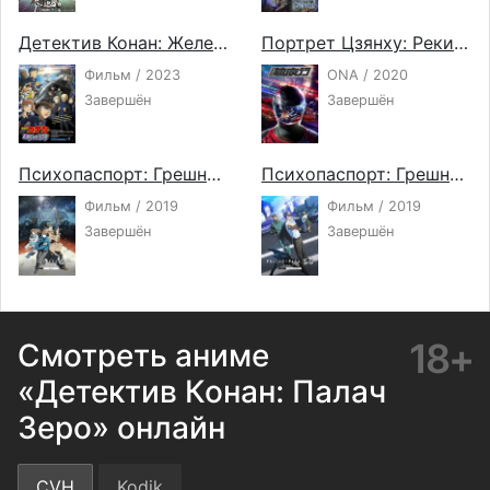
Детектив Конан: Железная подводная лодка
Портрет Цзянху: Реки и озёра ночью
Фильм / 2023
ONA / 2020
Завершён
Завершён
Психопаспорт: Грешники системы — Преступление и наказание
Психопаспорт: Грешники системы — Первый блюститель
Фильм / 2019
Фильм / 2019
Завершён
Завершён
18+
Смотреть аниме
«Детектив Конан: Палач
Зеро» онлайн
CVH
Kodik