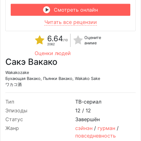
Смотреть онлайн
Читать все рецензии
6.64
Оцените
/10
аниме
2062
Оценки людей
Сакэ Вакако
Wakakozake
Бухающая Вакако, Пьянки Вакако, Wakako Sake
ワカコ酒
Тип
ТВ-сериал
Эпизоды
12 /
12
Статус
Завершён
Жанр
сэйнэн
/
гурман
/
повседневность