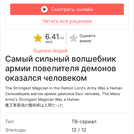
Смотреть онлайн
Читать все рецензии
6.41
Оцените
/10
аниме
4933
Оценки людей
Самый сильный волшебник
армии повелителя демонов
оказался человеком
The Strongest Magician in the Demon Lord's Army Was a Human
Сильнейшим магом армии демонов был человек, The Maou
Army's Strongest Magician Was a Human
魔王軍最強の魔術師は人間だった
Тип
ТВ-сериал
Эпизоды
12 /
12