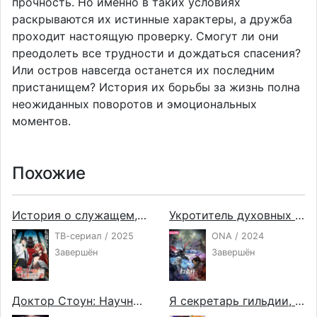
прочность. Но именно в таких условиях
раскрываются их истинные характеры, а дружба
проходит настоящую проверку. Смогут ли они
преодолеть все трудности и дождаться спасения?
Или остров навсегда останется их последним
пристанищем? История их борьбы за жизнь полна
неожиданных поворотов и эмоциональных
моментов.
Похожие
История о служащем, который стал одним из четырёх Небесных Царей, когда отправился в другой мир
Укротитель духовных питомцев
ТВ-сериал / 2025
ONA / 2024
Завершён
Завершён
Доктор Стоун: Научное будущее
Я секретарь гильдии, но я не люблю сверхурочную работу, поэтому я собираюсь подчинить босса в одиночку