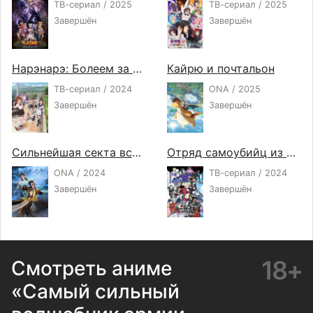
ТВ-сериал / 2025
ТВ-сериал / 2025
Завершён
Завершён
Нарэнарэ: Болеем за вас!
Кайрю и почтальон
ТВ-сериал / 2024
ONA / 2025
Завершён
Завершён
Сильнейшая секта всех времён
Отряд самоубийц из другого мира
ONA / 2024
ТВ-сериал / 2024
Завершён
Завершён
18+
Смотреть аниме
«Самый сильный