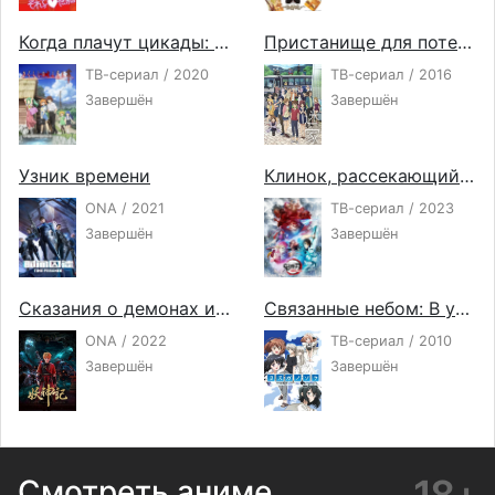
Когда плачут цикады: Карма
Пристанище для потерянных
ТВ-сериал / 2020
ТВ-сериал / 2016
Завершён
Завершён
Узник времени
Клинок, рассекающий демонов: Деревня кузнецов
ONA / 2021
ТВ-сериал / 2023
Завершён
Завершён
Сказания о демонах и богах 6
Связанные небом: В уединении, где мы наименее одиноки
ONA / 2022
ТВ-сериал / 2010
Завершён
Завершён
Смотреть аниме