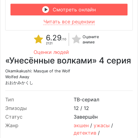
Смотреть онлайн
Читать все рецензии
6.29
Оцените
/10
аниме
2121
Оценки людей
«Унесённые волками» 4 серия
Okamikakushi: Masque of the Wolf
Wolfed Away
おおかみかくし
Тип
ТВ-сериал
Эпизоды
12 /
12
Статус
Завершён
Жанр
экшен
/
ужасы
/
детектив
/