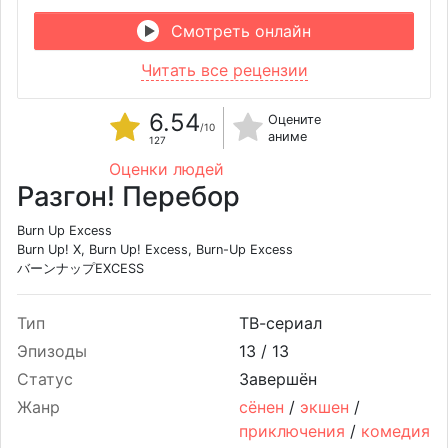
Смотреть онлайн
Читать все рецензии
6.54
Оцените
/10
аниме
127
Оценки людей
Разгон! Перебор
Burn Up Excess
Burn Up! X, Burn Up! Excess, Burn-Up Excess
バーンナップEXCESS
Тип
ТВ-сериал
Эпизоды
13 /
13
Статус
Завершён
Жанр
сёнен
/
экшен
/
приключения
/
комедия