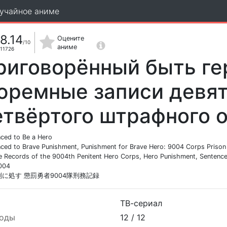
учайное аниме
8.14
Оцените
/10
аниме
11726
риговорённый быть ге
юремные записи девят
етвёртого штрафного 
ced to Be a Hero
ced to Brave Punishment, Punishment for Brave Hero: 9004 Corps Prison
e Records of the 9004th Penitent Hero Corps, Hero Punishment, Sentence
004
者刑に処す 懲罰勇者9004隊刑務記録
ТВ-сериал
оды
12 /
12