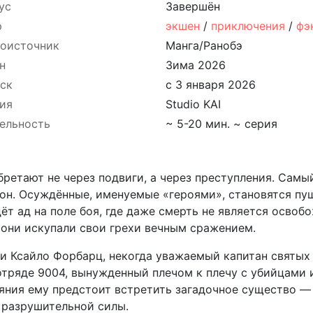
ус
Завершён
р
экшен
/
приключения
/
фэ
оисточник
Манга/Ранобэ
н
Зима 2026
ск
с 3 января 2026
ия
Studio KAI
ельность
~ 5-20 мин. ~ серия
бретают не через подвиги, а через преступления. Сам
он. Осуждённые, именуемые «героями», становятся пу
ёт ад на поле боя, где даже смерть не является осво
 они искупали свои грехи вечным сражением.
и Ксайло Форбарц, некогда уважаемый капитан святых
 отряде 9004, вынужденный плечом к плечу с убийцам
аяния ему предстоит встретить загадочное существо — 
 разрушительной силы.