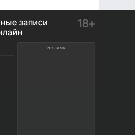
18+
мные записи
нлайн
РЕКЛАМА