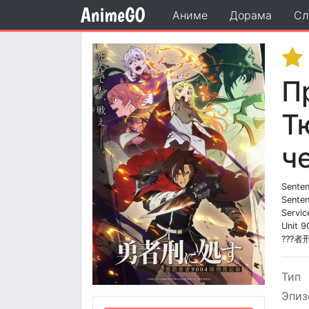
Аниме
Дорама
Сл
П
Т
ч
Senten
Senten
Servic
Unit 9
???
Тип
Эпиз