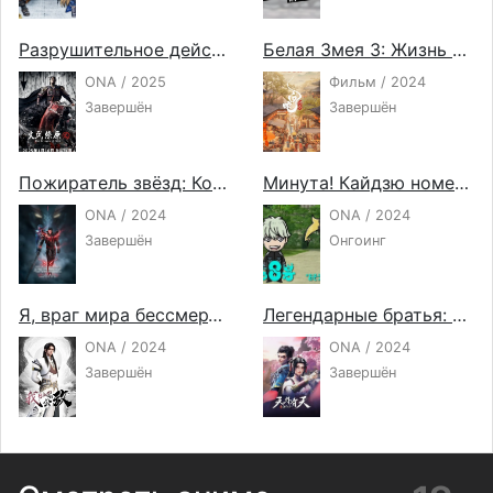
Разрушительное действие времени 2
Белая Змея 3: Жизнь на воде
ONA / 2025
Фильм / 2024
Завершён
Завершён
Пожиратель звёзд: Континент застывшей крови
Минута! Кайдзю номер восемь
ONA / 2024
ONA / 2024
Завершён
Онгоинг
Я, враг мира бессмертных
Легендарные братья: Нет предела совершенствованию
ONA / 2024
ONA / 2024
Завершён
Завершён