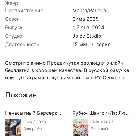
Жанр
Первоисточник
Манга/Ранобэ
Сезон
Зима 2025
Выпуск
Студия
Joicy Studio
Длительность
15 мин. ~ серия
Смотрите аниме Продвинутая эволюция онлайн
бесплатно в хорошем качестве. В русской озвучке
или субтитрами, с лучшим сайтом в РУ Сегменте.
Похожие
Ненасытный Берсерк: Мини-аниме
Рубеж Шангри-Ла: Любитель игрошлака бросает вызов топ-игре — Мини-аниме
ONA / 2023
ONA / 2023
Завершён
Завершён