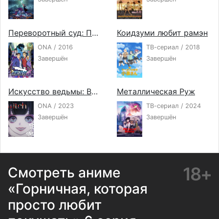
Переворотный суд: Пролог
Коидзуми любит рамэн
ONA / 2016
ТВ-сериал / 2018
Завершён
Завершён
Искусство ведьмы: Воспоминания Руру
Металлическая Руж
ONA / 2023
ТВ-сериал / 2024
Завершён
Завершён
18+
Смотреть аниме
«Горничная, которая
просто любит