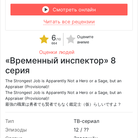
Смотреть онлайн
Читать все рецензии
6
Оцените
/10
аниме
664
Оценки людей
«Временный инспектор» 8
серия
The Strongest Job is Apparently Not a Hero or a Sage, but an
Appraiser (Provisional)!
The Strongest Job is Apparently Not a Hero or a Sage, but an
Appraiser (Provisional)!
最強の職業は勇者でも賢者でもなく鑑定士（仮）らしいですよ？
Тип
ТВ-сериал
Эпизоды
12 /
??