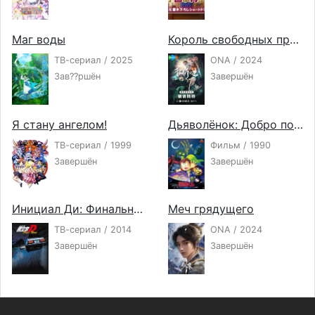
Маг воды
Король свободных практиков
ТВ-сериал / 2025
ONA / 2024
Зав??ршён
Завершён
Я стану ангелом!
Дьяволёнок: Добро пожаловать на дьявольский остров!
ТВ-сериал / 1999
Фильм / 1990
Завершён
Завершён
Инициал Ди: Финальная стадия
Меч грядущего
ТВ-сериал / 2014
ONA / 2024
Завершён
Завершён