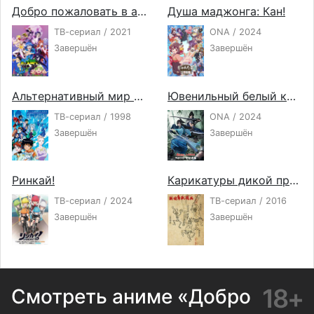
Добро пожаловать в ад, Ирума! 2
Душа маджонга: Кан!
ТВ-сериал / 2021
ONA / 2024
Завершён
Завершён
Альтернативный мир Эль-Хазард
Ювенильный белый конь, опьянённый весенним ветром 2
ТВ-сериал / 1998
ONA / 2024
Завершён
Завершён
Ринкай!
Карикатуры дикой природы Сэнгоку
ТВ-сериал / 2024
ТВ-сериал / 2016
Завершён
Завершён
18+
Смотреть аниме «Добро