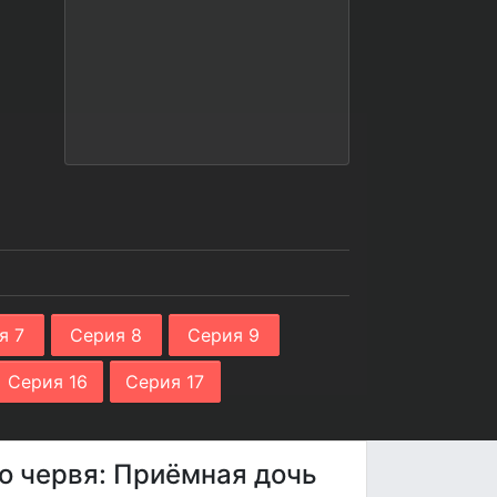
я 7
Серия 8
Серия 9
Серия 16
Серия 17
го червя: Приёмная дочь