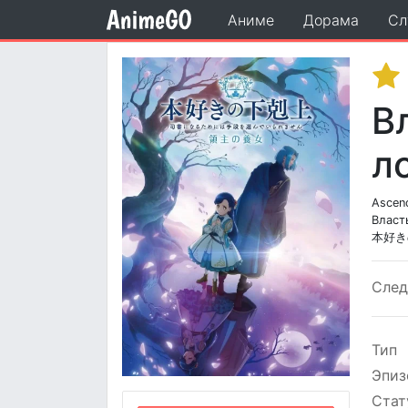
Аниме
Дорама
Сл
В
л
Ascen
Власт
本好き
Сле
Тип
Эпиз
Стат