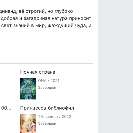
инанд, её строгий, но глубоко
 добрая и загадочная натура приносит
 свет знаний в мир, жаждущий чуда, и
Ночная страна
ONA / 2021
Завершён
Мобильный воин ГАНДАМ 0083: Последний блиц Зеона
Принцесса-библиофил
ТВ-сериал / 2022
Завершён