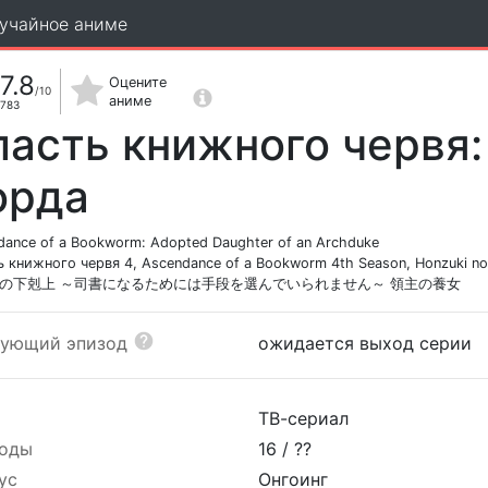
учайное аниме
7.8
Оцените
/10
аниме
783
ласть книжного червя
орда
dance of a Bookworm: Adopted Daughter of an Archduke
ь книжного червя 4, Ascendance of a Bookworm 4th Season, Honzuki no
の下剋上 ～司書になるためには手段を選んでいられません～ 領主の養女
дующий эпизод
ожидается выход серии
ТВ-сериал
оды
16 /
??
ус
Онгоинг