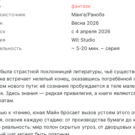
р
фэнтези
оисточник
Манга/Ранобэ
н
Весна 2026
ск
с 4 апреля 2026
ия
Wit Studio
ельность
~ 5-20 мин. ~ серия
была страстной поклонницей литературы, чьё существ
на встречает нелепый конец, оказавшись погребённой 
ом нового пути: её сознание пробуждается в теле мале
 Здесь знания — редкая привилегия, а книги являютс
ратам.
ью к чтению, юная Майн бросает вызов устоям этого о
уля, освоив каждую стадию: от производства бумаги до
 реальность: мир полон скрытых угроз, от дворцовых 
дый шаг может быть опасным.