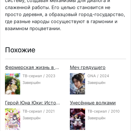
систему, создавая механизмы для диалога и
слаженной работы. Его целью становится не
просто деревня, а образцовый город-государство,
где разные народы сосуществуют в гармонии и
взаимном процветании.
Похожие
Фермерская жизнь в ином мире
Меч грядущего
ТВ-сериал / 2023
ONA / 2024
Завершён
Завершён
Герой Юна Юки: История полного цветения
Унесённые волками
ТВ-сериал / 2021
ТВ-сериал / 2010
Завершён
Завершён