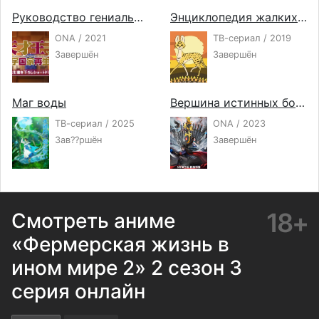
Руководство гениального принца по вызволению страны из долгов ONA
Энциклопедия жалких созданий 2
ONA / 2021
ТВ-сериал / 2019
Завершён
Завершён
Маг воды
Вершина истинных боевых искусств 2
ТВ-сериал / 2025
ONA / 2023
Зав??ршён
Завершён
18+
Смотреть аниме
«Фермерская жизнь в
ином мире 2» 2 сезон 3
серия онлайн