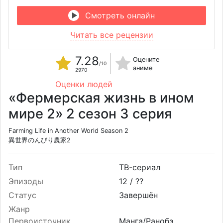
Смотреть онлайн
Читать все рецензии
7.28
Оцените
/10
аниме
2970
Оценки людей
«Фермерская жизнь в ином
мире 2» 2 сезон 3 серия
Farming Life in Another World Season 2
異世界のんびり農家2
Тип
ТВ-сериал
Эпизоды
12 /
??
Статус
Завершён
Жанр
Первоисточник
Манга/Ранобэ