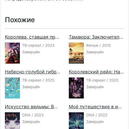
Похожие
Королева, ставшая причиной трагедии, сделает для народа всё, что в её силах
Тамаюра: Заключительная глава — Звуки
ТВ-сериал / 2023
Фильм / 2015
Завершён
Завершён
Небесно-голубой гибрид
Королевский рейд: Наследники воли
ТВ-сериал / 2025
ТВ-сериал / 2020
Завершён
Завершён
Искусство ведьмы: Воспоминания Руру
Моё путешествие в иной мир
ONA / 2023
ONA / 2022
Завершён
Завершён