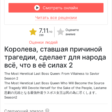
Смотреть онлайн
Читать все рецензии
7.11
Оцените
/10
аниме
299
Оценки людей
Королева, ставшая причиной
трагедии, сделает для народа
всё, что в её силах 2
The Most Heretical Last Boss Queen: From Villainess to Savior
Season 2
The Most Heretical Last Boss Queen Who Will Become the Source
of Tragedy Will Devote Herself for the Sake of the People, Lastame
悲劇の元凶となる最強外道ラスボス女王は民の為に尽くします。
Season2
Следующий эпизод