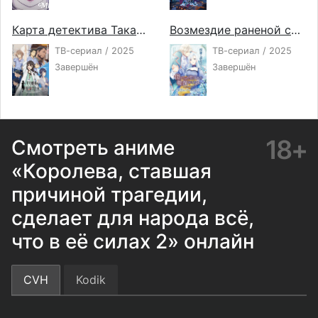
Карта детектива Такао Амэку
Возмездие раненой святой
ТВ-сериал / 2025
ТВ-сериал / 2025
Завершён
Завершён
18+
Смотреть аниме
«Королева, ставшая
причиной трагедии,
сделает для народа всё,
что в её силах 2» онлайн
CVH
Kodik