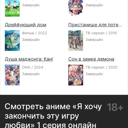
Завершён
Завершён
Дрейфующий дом
Пристанище для потерянных
Фильм / 2022
ТВ-сериал / 2016
Завершён
Завершён
Душа маджонга: Кан!
Сон в замке демона
ONA / 2024
ТВ-сериал / 2020
Завершён
Завершён
18+
Смотреть аниме «Я хочу
закончить эту игру
любви» 1 серия онлайн