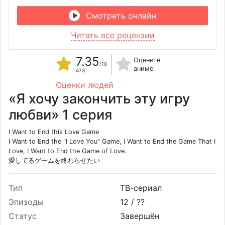
Смотреть онлайн
Читать все рецензии
7.35
Оцените
/10
аниме
473
Оценки людей
«Я хочу закончить эту игру
любви» 1 серия
I Want to End this Love Game
I Want to End the "I Love You" Game, I Want to End the Game That I
Love, I Want to End the Game of Love.
愛してるゲームを終わらせたい
Тип
ТВ-сериал
Эпизоды
12 /
??
Статус
Завершён