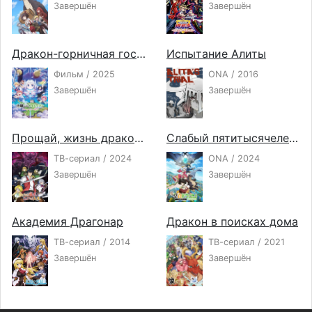
Завершён
Завершён
Дракон-горничная госпожи Кобаяси: Одинокий дракон
Испытание Алиты
Фильм / 2025
ONA / 2016
Завершён
Завершён
Прощай, жизнь дракона. Здравствуй, жизнь человека
Слабый пятитысячелетний дракон-вегетарианец 2
ТВ-сериал / 2024
ONA / 2024
Завершён
Завершён
Академия Драгонар
Дракон в поисках дома
ТВ-сериал / 2014
ТВ-сериал / 2021
Завершён
Завершён