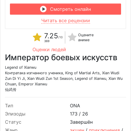
Смотреть онлайн
Читать все рецензии
7.25
Оцените
/10
аниме
369
Оценки людей
Император боевых искусств
Legend of Xianwu
Контратака изгнанного ученика, King of Martial Arts, Xian Wudi
Zun Di Yi Ji, Xian Wudi Zun 1st Season, Legend of Xianwu, Xian Wu
Chuan, Emperor Xianwu
仙武传
Тип
ONA
Эпизоды
173 /
26
Статус
Завершён
Жанр
экшен
/
приключения
/