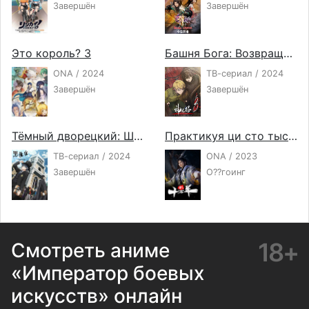
Завершён
Завершён
Это король? 3
Башня Бога: Возвращение принца
ONA / 2024
ТВ-сериал / 2024
Завершён
Завершён
Тёмный дворецкий: Школа-интернат
Практикуя ци сто тысяч лет
ТВ-сериал / 2024
ONA / 2023
Завершён
О??гоинг
18+
Смотреть аниме
«Император боевых
искусств» онлайн