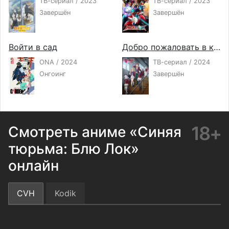
ТВ-сериал / 2023
ТВ-сериал / 2023
Завершён
Завершён
Войти в сад
Добро пожаловать в класс превосходства 3
ONA / 2024
ТВ-сериал / 2024
Онгоинг
Завершён
18+
Смотреть аниме «Синяя
тюрьма: Блю Лок»
онлайн
CVH
Kodik