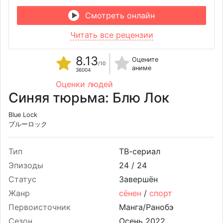
Смотреть онлайн
Читать все рецензии
8.13
Оцените
/10
аниме
36004
Оценки людей
Синяя тюрьма: Блю Лок
Blue Lock
ブルーロック
Тип
ТВ-сериал
Эпизоды
24 /
24
Статус
Завершён
Жанр
сёнен
/
спорт
Первоисточник
Манга/Ранобэ
Сезон
Осень 2022