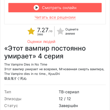
Смотреть онлайн
Читать все рецензии
7.27
Оцените
/10
аниме
3966
Оценки людей
«Этот вампир постоянно
умирает» 4 серия
The Vampire Dies in No Time
Этот вампир умирает не вовремя, Мгновенная смерть вампира,
The Vampire dies in no time., KyuuShi
吸血鬼すぐ死ぬ
Тип
ТВ-сериал
Эпизоды
12 /
12
Статус
Завершён