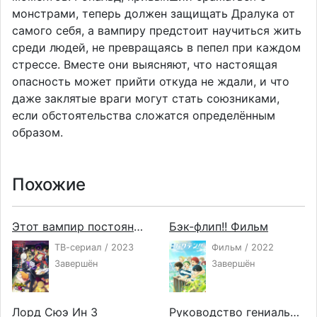
монстрами, теперь должен защищать Дралука от
самого себя, а вампиру предстоит научиться жить
среди людей, не превращаясь в пепел при каждом
стрессе. Вместе они выясняют, что настоящая
опасность может прийти откуда не ждали, и что
даже заклятые враги могут стать союзниками,
если обстоятельства сложатся определённым
образом.
Похожие
Этот вампир постоянно умирает 2
Бэк-флип!! Фильм
ТВ-сериал / 2023
Фильм / 2022
Завершён
Завершён
Лорд Сюэ Ин 3
Руководство гениального принца по вызволению страны из долгов ONA