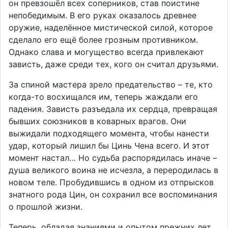
он превзошёл всех соперников, став поистине
непобедимым. В его руках оказалось древнее
оружие, наделённое мистической силой, которое
сделало его ещё более грозным противником.
Однако слава и могущество всегда привлекают
зависть, даже среди тех, кого он считал друзьями.
За спиной мастера зрело предательство – те, кто
когда-то восхищался им, теперь жаждали его
падения. Зависть разъедала их сердца, превращая
бывших союзников в коварных врагов. Они
выжидали подходящего момента, чтобы нанести
удар, который лишил бы Цинь Чена всего. И этот
момент настал… Но судьба распорядилась иначе –
душа великого воина не исчезла, а переродилась в
новом теле. Пробудившись в одном из отпрысков
знатного рода Цин, он сохранил все воспоминания
о прошлой жизни.
Теперь, обладая знаниями и опытом прежних лет,