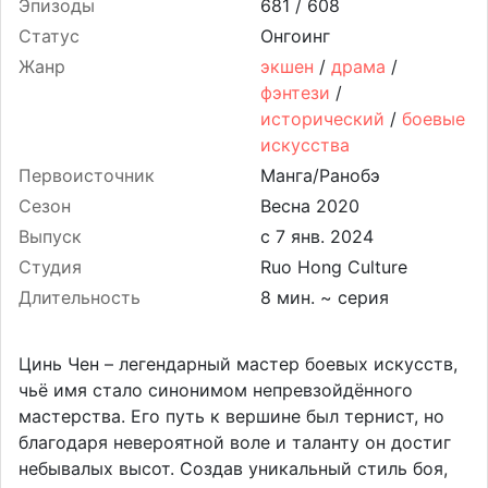
Эпизоды
681 /
608
Статус
Онгоинг
Жанр
экшен
/
драма
/
фэнтези
/
исторический
/
боевые
искусства
Первоисточник
Манга/Ранобэ
Сезон
Весна 2020
Выпуск
Студия
Ruo Hong Culture
Длительность
8 мин. ~ серия
Цинь Чен – легендарный мастер боевых искусств,
чьё имя стало синонимом непревзойдённого
мастерства. Его путь к вершине был тернист, но
благодаря невероятной воле и таланту он достиг
небывалых высот. Создав уникальный стиль боя,