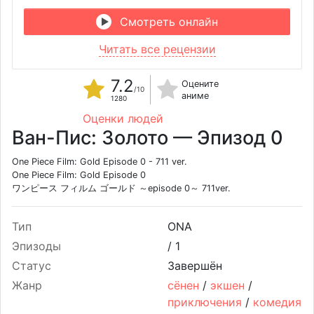
Смотреть онлайн
Читать все рецензии
7.2
Оцените
/10
аниме
1280
Оценки людей
Ван-Пис: Золото — Эпизод 0
One Piece Film: Gold Episode 0 - 711 ver.
One Piece Film: Gold Episode 0
ワンピース フィルム ゴールド ～episode 0～ 711ver.
Тип
ONA
Эпизоды
/
1
Статус
Завершён
Жанр
сёнен
/
экшен
/
приключения
/
комедия