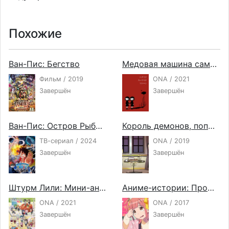
Похожие
Ван-Пис: Бегство
Медовая машина самоубийства
Фильм / 2019
ONA / 2021
Завершён
Завершён
Ван-Пис: Остров Рыболюдей
Король демонов, попытайтесь снова! Тиби
ТВ-сериал / 2024
ONA / 2019
Завершён
Завершён
Штурм Лили: Мини-аниме
Аниме-истории: Прошедший и наступающий года
ONA / 2021
ONA / 2017
Завершён
Завершён