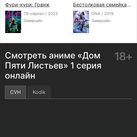
Фури-кури: Гранж
Бестолковая семейка оммёдзи
ТВ-сериал / 2023
ONA / 2019
Завершён
Завершён
18+
Смотреть аниме «Дом
Пяти Листьев» 1 серия
онлайн
CVH
Kodik