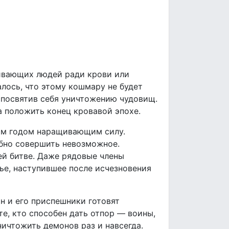
ивающих людей ради крови или
лось, что этому кошмару не будет
 посвятив себя уничтожению чудовищ.
а положить конец кровавой эпохе.
ым годом наращивающим силу.
собно совершить невозможное.
й битве. Даже рядовые члены
ье, наступившее после исчезновения
н и его приспешники готовят
те, кто способен дать отпор — воины,
ничтожить демонов раз и навсегда.