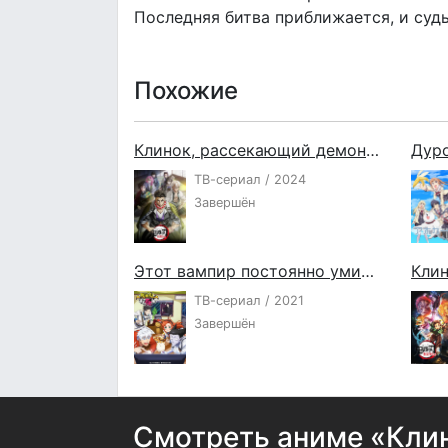
Последняя битва приближается, и судь
Похожие
Клинок, рассекающий демонов: Тренировка столпов
Дур
ТВ-сериал / 2024
Завершён
Этот вампир постоянно умирает
ТВ-сериал / 2021
Завершён
Смотреть аниме «Кли