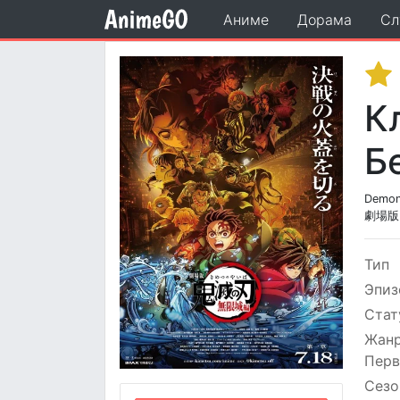
Аниме
Дорама
Сл
К
Б
Demon 
劇場版
Тип
Эпиз
Стат
Жан
Перв
Сезо