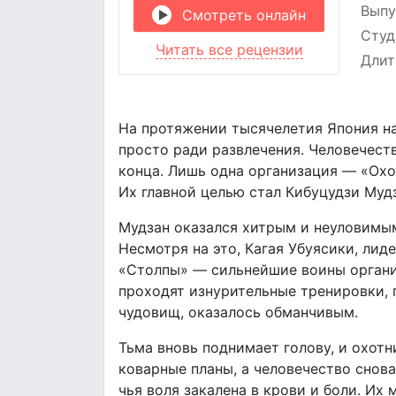
Выпу
Смотреть онлайн
Студ
Читать все рецензии
Длит
На протяжении тысячелетия Япония н
просто ради развлечения. Человечест
конца. Лишь одна организация — «Охо
Их главной целью стал Кибуцудзи Мудз
Мудзан оказался хитрым и неуловимы
Несмотря на это, Кагая Убуясики, лид
«Столпы» — сильнейшие воины органи
проходят изнурительные тренировки, 
чудовищ, оказалось обманчивым.
Тьма вновь поднимает голову, и охот
коварные планы, а человечество снова
чья воля закалена в крови и боли. Их