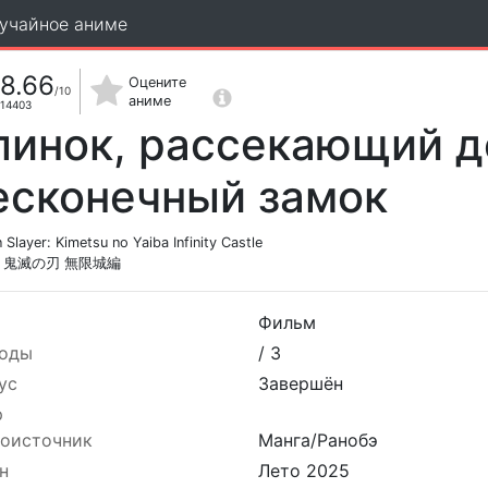
учайное аниме
8.66
Оцените
/10
аниме
14403
линок, рассекающий д
есконечный замок
Slayer: Kimetsu no Yaiba Infinity Castle
 鬼滅の刃 無限城編
Фильм
оды
/
3
ус
Завершён
р
оисточник
Манга/Ранобэ
н
Лето 2025