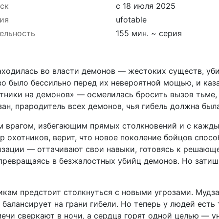
ск
с 18 июля 2025
ия
ufotable
ельность
155 мин. ~ серия
аходилась во власти демонов — жестоких существ, уб
во было бессильно перед их невероятной мощью, и каза
тники на демонов» — осмелилась бросить вызов тьме,
ан, прародитель всех демонов, чья гибель должна был
м врагом, избегающим прямых столкновений и с кажд
ер охотников, верит, что новое поколение бойцов спо
зации — оттачивают свои навыки, готовясь к решающе
превращаясь в безжалостных убийц демонов. Но затиш
никам предстоит столкнуться с новыми угрозами. Мудза
 балансирует на грани гибели. Но теперь у людей есть 
 мечи сверкают в ночи, а сердца горят одной целью — у