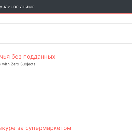
учайное аниме
чья без подданных
s with Zero Subjects
екуре за супермаркетом