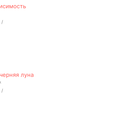
висимость
/
черняя луна
k
/