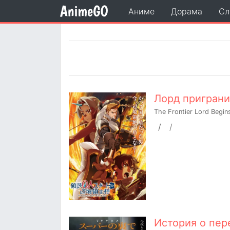
Аниме
Дорама
Сл
Лорд приграни
The Frontier Lord Begin
/
/
История о пер