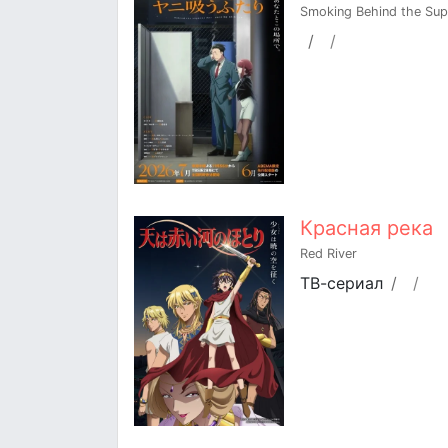
Smoking Behind the Sup
/
/
Красная река
Red River
ТВ-сериал
/
/