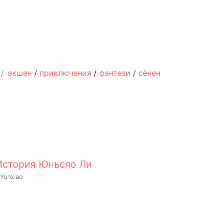
/
экшен
/
приключения
/
фэнтези
/
сёнен
История Юньсяо Ли
 Yunxiao