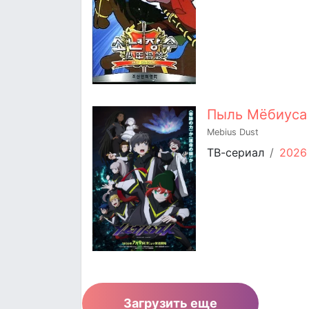
Пыль Мёбиуса
Mebius Dust
ТВ-сериал
/
2026
Загрузить еще