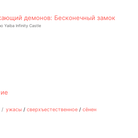
кающий демонов: Бесконечный замок
 Yaiba Infinity Castle
ние
/
ужасы
/
сверхъестественное
/
сёнен