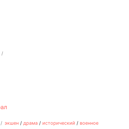
/
рал
/
экшен
/
драма
/
исторический
/
военное