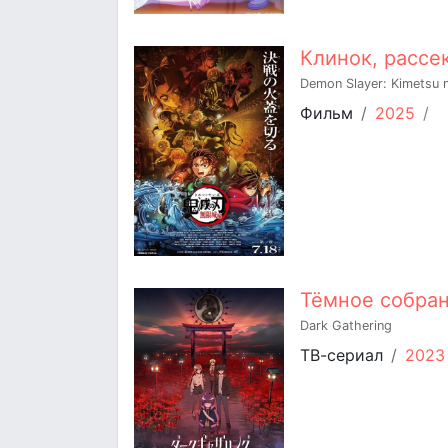
Клинок, рассе
Demon Slayer: Kimetsu no
Фильм
/
2025
/
Тёмное собра
Dark Gathering
ТВ-сериал
/
2023