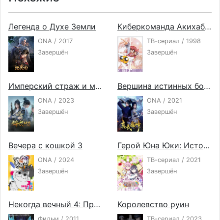
Легенда о Духе Земли
Киберкоманда Акихабары
ONA / 2017
ТВ-сериал / 1998
Завершён
Завершён
Имперский страж и мастер механики
Вершина истинных боевых искусств
ONA / 2023
ONA / 2021
Завершён
Завершён
Вечера с кошкой 3
Герой Юна Юки: История полного цветения
ONA / 2024
ТВ-сериал / 2021
Завершён
Завершён
Некогда вечный 4: Преступления несбыточной мечты
Королевство руин
Фильм / 2011
ТВ-сериал / 2023