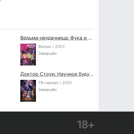
Ведьма-неудачница: Фука и тёмная ведьма
Фильм / 2023
Завершён
Доктор Стоун: Научное будущее
ТВ-сериал / 2025
Завершён
18+