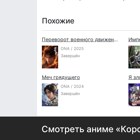
Похожие
Переворот военного движения 5
Имп
ONA / 2025
Завершён
Меч грядущего
ONA / 2024
Завершён
Смотреть аниме «Коро