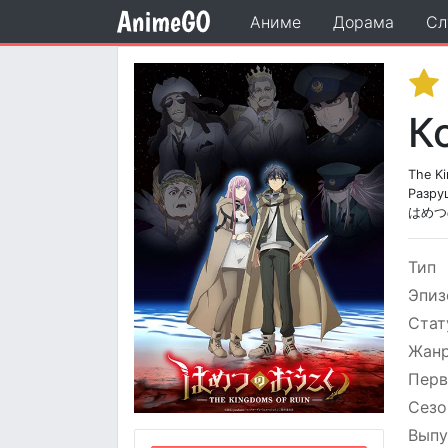
Аниме
Дорама
Сл
К
The Ki
Разру
はめつ
Тип
Эпиз
Стат
Жан
Перв
Сезо
Выпу