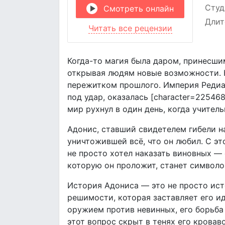
Студ
Смотреть онлайн
Длит
Читать все рецензии
Когда-то магия была даром, принесши
открывая людям новые возможности. Н
пережитком прошлого. Империя Редиа 
под удар, оказалась [character=225468
мир рухнул в один день, когда учитель
Адонис, ставший свидетелем гибели н
уничтожившей всё, что он любил. С эт
не просто хотел наказать виновных —
которую он проложит, станет символом
История Адониса — это не просто исто
решимости, которая заставляет его ид
оружием против невинных, его борьба
этот вопрос скрыт в тенях его кровав