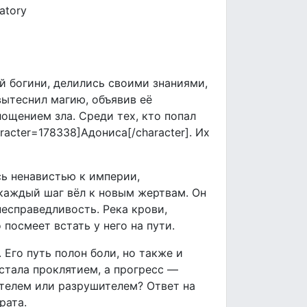
atory
й богини, делились своими знаниями,
вытеснил магию, объявив её
ощением зла. Среди тех, кто попал
racter=178338]Адониса[/character]. Их
сь ненавистью к империи,
 каждый шаг вёл к новым жертвам. Он
есправедливость. Река крови,
посмеет встать у него на пути.
 Его путь полон боли, но также и
 стала проклятием, а прогресс —
ителем или разрушителем? Ответ на
рата.