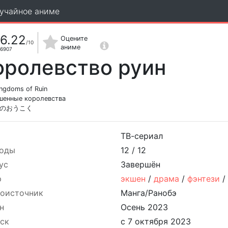
учайное аниме
6.22
Оцените
/10
аниме
6907
оролевство руин
ngdoms of Ruin
шенные королевства
のおうこく
ТВ-сериал
оды
12 /
12
ус
Завершён
р
экшен
/
драма
/
фэнтези
оисточник
Манга/Ранобэ
н
Осень 2023
ск
с 7 октября 2023