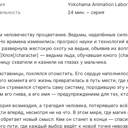
ия
Yokohama Animation Labor
ельность
24 мин. ~ серия
м человечеству процветание. Ведьмы, наделённые сило
о времена изменились: прогресс науки и технологий 
развернула жестокую охоту на ведьм, объявив их вопл
]Хлоя[/character] — ведьма льда, обучавшая юного [cha
ницу схватили и казнили на глазах у мальчика.
аставницы, поклялся отомстить. Его сердце наполнило
ого момента его жизнь превратилась в путь мести, где
 он стремился стереть саму систему, породившую эту н
 его гнева, а его имя — предупреждением для тех, кто 
рия возмездия, а трагедия человека, потерявшего всё.
ти вперёд, несмотря ни на что. В этом мире, где магия
 обретает новый смысл. Кем он станет в конце — спас
ого пути, где каждый выбор ведёт к новой точке невозв