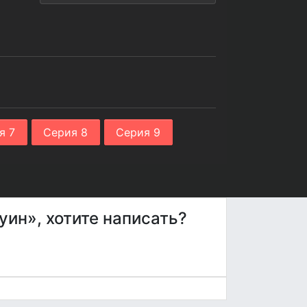
я 7
Серия 8
Серия 9
уин», хотите написать?