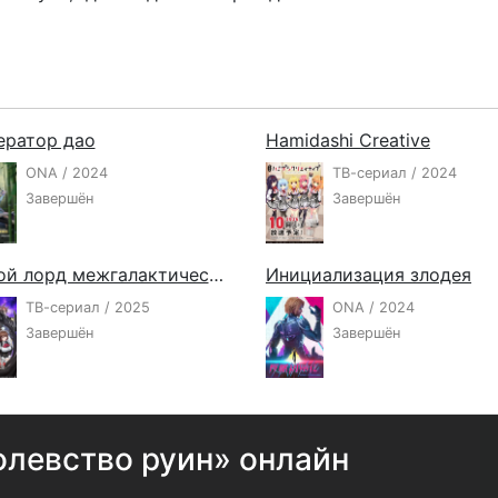
ератор дао
Hamidashi Creative
ONA / 2024
ТВ-сериал / 2024
Завершён
Завершён
Я злой лорд межгалактической империи!
Инициализация злодея
ТВ-сериал / 2025
ONA / 2024
Завершён
Завершён
левство руин» онлайн