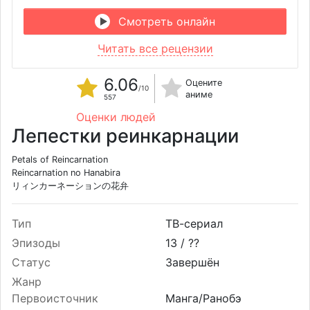
Смотреть онлайн
Читать все рецензии
6.06
Оцените
/10
аниме
557
Оценки людей
Лепестки реинкарнации
Petals of Reincarnation
Reincarnation no Hanabira
リィンカーネーションの花弁
Тип
ТВ-сериал
Эпизоды
13 /
??
Статус
Завершён
Жанр
Первоисточник
Манга/Ранобэ