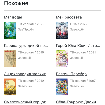
Похожие
Маг воды
Меч рассвета
ТВ-сериал / 2025
ONA / 2022
Зав??ршён
Завершён
Карикатуры дикой природы Сэнгоку
Герой Юна Юки: История полного цветения
ТВ-сериал / 2016
ТВ-сериал / 2021
Завершён
Завершён
Энциклопедия жалких созданий 2
Разгон! Перебор
ТВ-сериал / 2019
ТВ-сериал / 1997
Завершён
Завершён
Смертоносный герцог и его чёрная горничная 2
Сёва-Гэнроку: Двойное самоубийство по ракуго