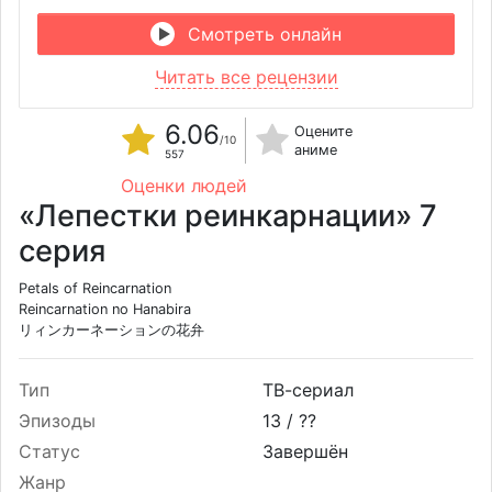
Смотреть онлайн
Читать все рецензии
6.06
Оцените
/10
аниме
557
Оценки людей
«Лепестки реинкарнации» 7
серия
Petals of Reincarnation
Reincarnation no Hanabira
リィンカーネーションの花弁
Тип
ТВ-сериал
Эпизоды
13 /
??
Статус
Завершён
Жанр