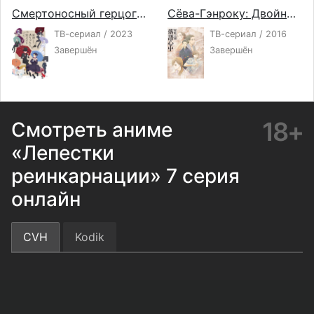
Смертоносный герцог и его чёрная горничная 2
Сёва-Гэнроку: Двойное самоубийство по ракуго
ТВ-сериал / 2023
ТВ-сериал / 2016
Завершён
Завершён
18+
Смотреть аниме
«Лепестки
реинкарнации» 7 серия
онлайн
CVH
Kodik