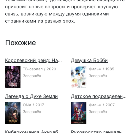
приносит новые вопросы и проверяет хрупкую
связь, возникшую между двумя одинокими
странниками из разных эпох.
Похожие
Королевский рейд: Наследники воли
Девушка Бобби
ТВ-сериал / 2020
Фильм / 1985
Завершён
Завершён
Легенда о Духе Земли
Детское подразделение: Воспламенение
ONA / 2017
Фильм / 2007
Завершён
Завершён
Киберкоманда Акихабары
Руководство гениального принца по вызволению страны из долгов ONA