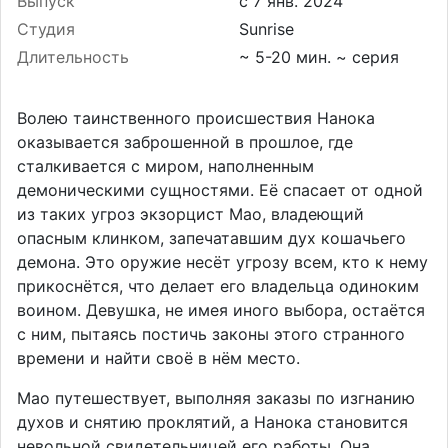
Выпуск
Студия
Sunrise
Длительность
~ 5-20 мин. ~ серия
Волею таинственного происшествия Нанока
оказывается заброшенной в прошлое, где
сталкивается с миром, наполненным
демоническими сущностями. Её спасает от одной
из таких угроз экзорцист Мао, владеющий
опасным клинком, запечатавшим дух кошачьего
демона. Это оружие несёт угрозу всем, кто к нему
прикоснётся, что делает его владельца одиноким
воином. Девушка, не имея иного выбора, остаётся
с ним, пытаясь постичь законы этого странного
времени и найти своё в нём место.
Мао путешествует, выполняя заказы по изгнанию
духов и снятию проклятий, а Нанока становится
невольной свидетельницей его работы. Она