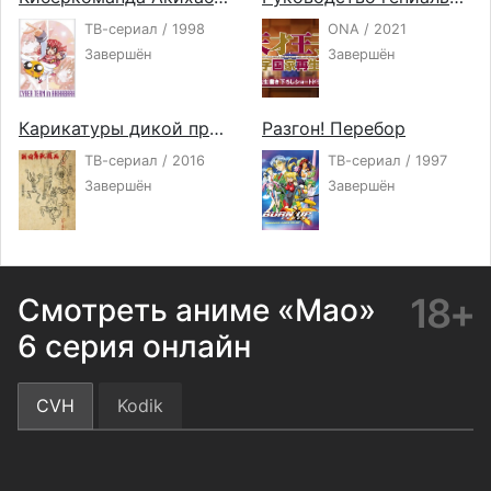
ТВ-сериал / 1998
ONA / 2021
Завершён
Завершён
Карикатуры дикой природы Сэнгоку
Разгон! Перебор
ТВ-сериал / 2016
ТВ-сериал / 1997
Завершён
Завершён
18+
Смотреть аниме «Мао»
6 серия онлайн
CVH
Kodik