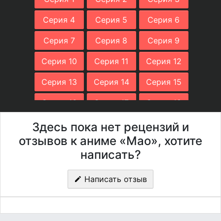
Серия 4
Серия 5
Серия 6
Серия 7
Серия 8
Серия 9
Серия 10
Серия 11
Серия 12
Серия 13
Серия 14
Серия 15
Серия 16
Серия 17
Серия 18
Серия 19
Здесь пока нет рецензий и
отзывов к аниме «Мао», хотите
написать?
Написать отзыв