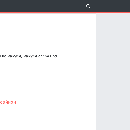
2
o Valkyrie, Valkyrie of the End
/
сэйнэн