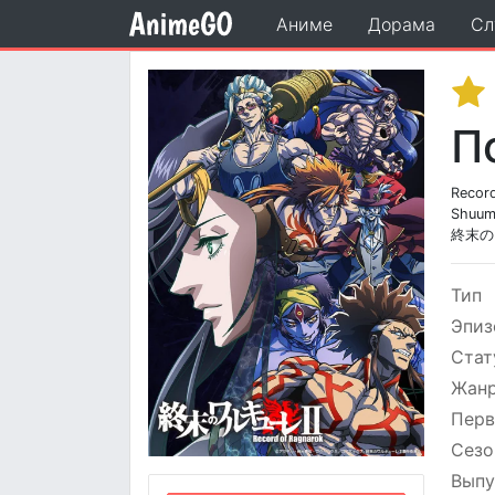
Аниме
Дорама
Сл
П
Record
Shuuma
終末の
Тип
Эпиз
Стат
Жан
Перв
Сезо
Выпу