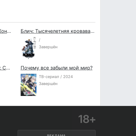
Танец мечей: Пылающий Хоннодзи
Блич: Тысячелетняя кровавая война — Конфликт
/
Завершён
Карточные бои Авангарда: Святая Зет 2
Почему все забыли мой мир?
ТВ-сериал / 2024
Завершён
18+
РЕКЛАМА