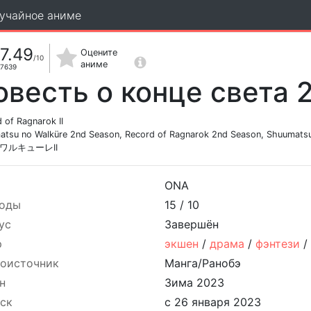
учайное аниме
7.49
Оцените
/10
аниме
7639
овесть о конце света 
 of Ragnarok II
tsu no Walküre 2nd Season, Record of Ragnarok 2nd Season, Shuumatsu n
ワルキューレII
ONA
оды
15 /
10
ус
Завершён
р
экшен
/
драма
/
фэнтези
оисточник
Манга/Ранобэ
н
Зима 2023
ск
с 26 января 2023