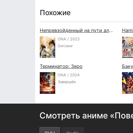
Похожие
Непревзойденный на пути алхимии
Hami
ONA / 2023
Онгоинг
Терминатор: Зеро
Баку
ONA / 2024
Завершён
Смотреть аниме «Пове