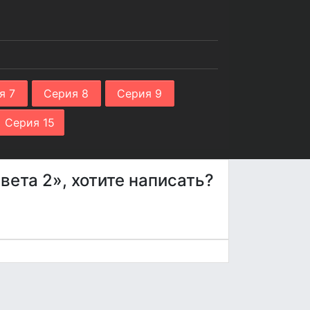
я 7
Серия 8
Серия 9
Серия 15
вета 2», хотите написать?