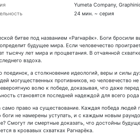
ия
Yumeta Company, Graphini
ельность
24 мин. ~ серия
еской битве под названием «Рагнарёк». Боги бросили 
определит будущее мира. Если человечество проиграет
ат тысячу лет мира и процветания. В отчаянной схват
следнего вздоха.
 поединок, а столкновение идеологий, веры и силы дух
дей могущественных противников, но человечество не 
невероятную волю к победе, доказывая, что даже пер
ьность становятся последней надеждой для всего рода
 а само право на существование. Каждая победа людей 
о боги не намерены уступать, и с каждым новым раундо
е? Смогут ли смертные доказать, что достойны будущег
ется в кровавых схватках Рагнарёка.