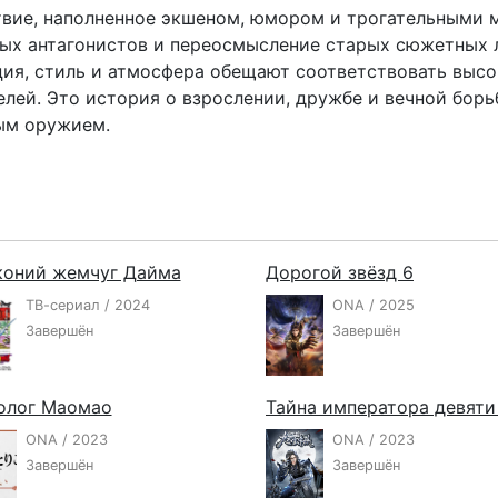
твие, наполненное экшеном, юмором и трогательными 
ных антагонистов и переосмысление старых сюжетных л
я, стиль и атмосфера обещают соответствовать высок
елей. Это история о взрослении, дружбе и вечной борь
ным оружием.
коний жемчуг Дайма
Дорогой звёзд 6
ТВ-сериал / 2024
ONA / 2025
Завершён
Завершён
олог Маомао
ONA / 2023
ONA / 2023
Завершён
Завершён