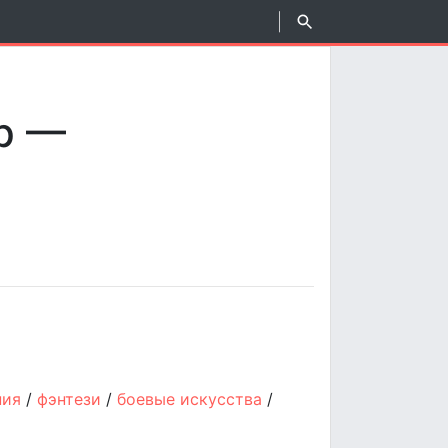
р —
ния
/
фэнтези
/
боевые искусства
/