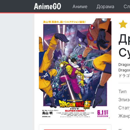
Аниме
Дорама
Сл
Д
С
Dragon
Dragon
ドラゴ
Тип
Эпиз
Стат
Жан