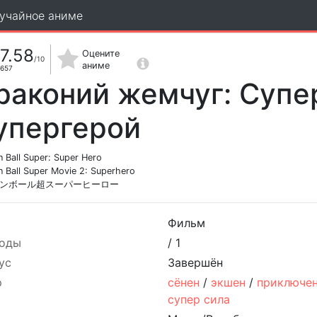
учайное аниме
7.58
Оцените
/10
аниме
657
раконий жемчуг: Супе
упергерой
 Ball Super: Super Hero
 Ball Super Movie 2: Superhero
ンボール超スーパーヒーロー
Фильм
оды
/
1
ус
Завершён
р
сёнен
/
экшен
/
приключе
супер сила