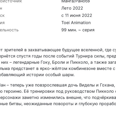
оисточник
Манга/Ранобэ
н
Лето 2022
ск
с 11 июня 2022
ия
Toei Animation
ельность
99 мин. ~ серия
 зрителей в захватывающее будущее вселенной, где с
рнётся спустя годы после событий Турнира силы, пред
их – легендарные Гоку, Броли и Пикколо, а также заг
ьма предстанет в ярко-жёлтом комбинезоне вместе с 
добавляющий истории особый шарм.
ан – теперь уже повзрослевшая дочь Виделы и Гохана,
ю героиню. Её тренировки под руководством Пикколо 
ерсонажи заметно изменились внешне, что подчёркива
ые битвы, неожиданные повороты и глубокую проработ