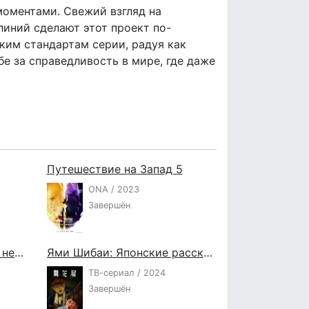
моментами. Свежий взгляд на
иний сделают этот проект по-
им стандартам серии, радуя как
бе за справедливость в мире, где даже
Путешествие на Запад 5
ONA / 2023
Завершён
Тайна императора девяти небес 4
Ями Шибаи: Японские рассказы о привидениях 13
ТВ-сериал / 2024
Завершён