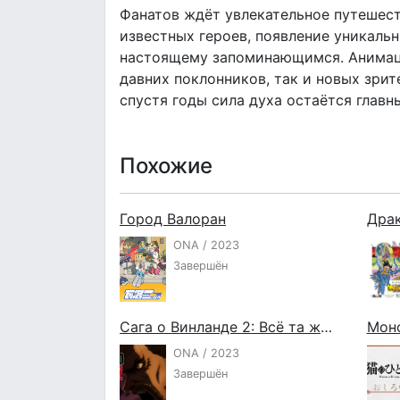
Фанатов ждёт увлекательное путешес
известных героев, появление уникаль
настоящему запоминающимся. Анимаци
давних поклонников, так и новых зрит
спустя годы сила духа остаётся глав
Похожие
Город Валоран
Дра
ONA / 2023
Завершён
Сага о Винланде 2: Всё та же история
Мон
ONA / 2023
Завершён