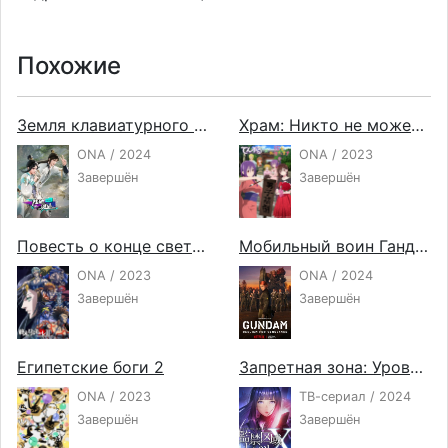
Похожие
Земля клавиатурного бессмертного
Храм: Никто не может жить в одиночестве х Девушка на час
ONA / 2024
ONA / 2023
Завершён
Завершён
Повесть о конце света 2
Мобильный воин Гандам: Реквием возмездия
ONA / 2023
ONA / 2024
Завершён
Завершён
Египетские боги 2
Запретная зона: Уровень X
ONA / 2023
ТВ-сериал / 2024
Завершён
Завершён