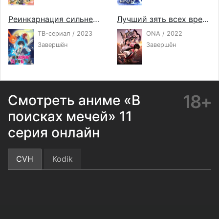
Реинкарнация сильнейшего оммёдзи: Эти монстры слишком слабы по сравнению с моим ёкаем
Лучший зять всех времён
ТВ-сериал / 2023
ONA / 2022
Завершён
Завершён
18+
Смотреть аниме «В
поисках мечей» 11
серия онлайн
CVH
Kodik