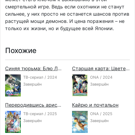
смертельной игре. Ведь если охотники не станут
сильнее, у них просто не останется шансов против
растущей мощи демонов. И цена поражения – не
только их жизни, но и будущее всей Японии.
Похожие
Синяя тюрьма: Блю Лок против юношеской сборной Японии
Старшая карта: Цветение
ТВ-сериал / 2024
ONA / 2024
Завершён
Завершён
Переродившись аристократом-неудачником, я потратил всё своё свободное время, чтобы стать великим магом!
Кайрю и почтальон
ТВ-сериал / 2025
ONA / 2025
Завершён
Завершён