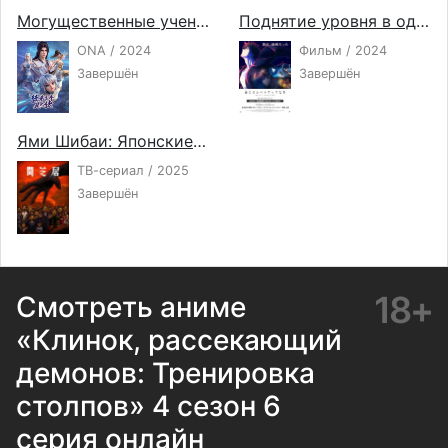
Могущественные ученики
Поднятие уровня в одиночку: Повторное пробуждение
ONA / 2024
Фильм / 2024
Завершён
Завершён
Ями Шибаи: Японские рассказы о привидениях 14
ТВ-сериал / 2025
Завершён
18+
Смотреть аниме
«Клинок, рассекающий
демонов: Тренировка
столпов» 4 сезон 6
серия онлайн