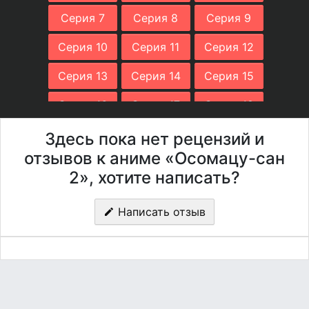
Серия 7
Серия 8
Серия 9
Серия 10
Серия 11
Серия 12
Серия 13
Серия 14
Серия 15
Серия 16
Серия 17
Серия 18
Серия 19
Серия 20
Серия 21
Здесь пока нет рецензий и
отзывов к аниме «Осомацу-сан
Серия 22
Серия 23
Серия 24
2», хотите написать?
Серия 25
Написать отзыв