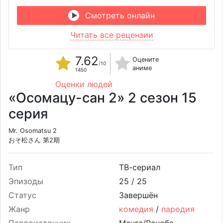
Смотреть онлайн
Читать все рецензии
7.62
Оцените
/10
аниме
1450
Оценки людей
«Осомацу-сан 2» 2 сезон 15
серия
Mr. Osomatsu 2
おそ松さん 第2期
Тип
ТВ-сериал
Эпизоды
25 /
25
Статус
Завершён
Жанр
комедия
/
пародия